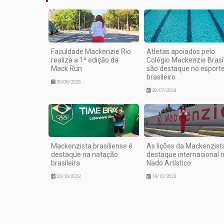
Faculdade Mackenzie Rio
Atletas apoiados pelo
realiza a 1ª edição da
Colégio Mackenzie Brasíl
Mack Run
são destaque no esport
brasileiro
30/06/2025
30/07/2024
Mackenzista brasiliense é
As lições da Mackenzist
destaque na natação
destaque internacional 
brasileira
Nado Artístico
20/10/2023
19/10/2023