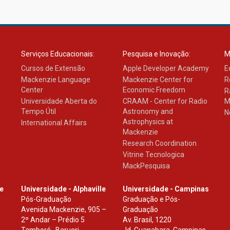
Serviços Educacionais:
Pesquisa e Inovação:
M
Cursos de Extensão
Apple Developer Academy
E
Mackenzie Language
Mackenzie Center for
R
Center
Economic Freedom
R
Universidade Aberta do
CRAAM - Center for Radio
M
Tempo Útil
Astronomy and
N
Astrophysics at
International Affairs
Mackenzie
Research Coordination
Vitrine Tecnologica
MackPesquisa
le
Universidade - Alphaville
Universidade - Campinas
Pós-Graduação
Graduação e Pós-
Avenida Mackenzie, 905 –
Graduação
2º Andar – Prédio 5
Av. Brasil, 1220