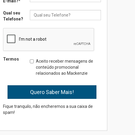
E-mail?
*
Qual seu
Seminário discute desafios
Telefone?
das novas tecnologias em
sistemas solares
residenciais
04.08.2026
Mackenzie recepciona os
Termos
Aceito receber mensagens de
calouros do segundo
conteúdo promocional
semestre de 2026
relacionados ao Mackenzie
04.08.2026
Como o Colégio Mackenzie
Brasília prepara seus
estudantes para o PAS antes
Fique tranquilo, não encheremos a sua caixa de
mesmo do Ensino Médio
spam!
04.08.2026