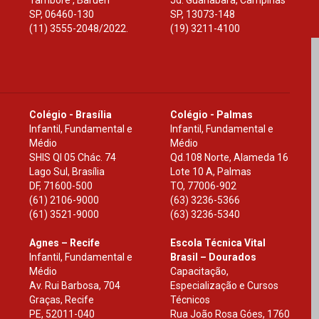
Tamboré , Barueri
Jd. Guanabara, Campinas
SP
,
06460-130
SP
,
13073-148
(11) 3555-2048/2022.
(19) 3211-4100
Colégio - Brasília
Colégio - Palmas
Infantil, Fundamental e
Infantil, Fundamental e
Médio
Médio
SHIS Ql 05 Chác. 74
Qd.108 Norte, Alameda 16
Lago Sul, Brasília
Lote 10 A, Palmas
DF
,
71600-500
TO
,
77006-902
(61) 2106-9000
(63) 3236-5366
(61) 3521-9000
(63) 3236-5340
Agnes – Recife
Escola Técnica Vital
Infantil, Fundamental e
Brasil – Dourados
Médio
Capacitação,
Av. Rui Barbosa, 704
Especialização e Cursos
Graças, Recife
Técnicos
PE
,
52011-040
Rua João Rosa Góes, 1760