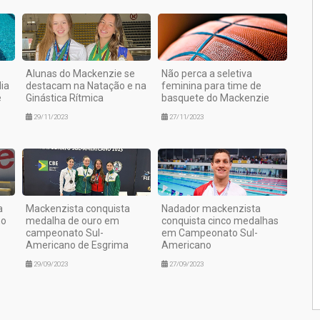
Alunas do Mackenzie se
Não perca a seletiva
ia
destacam na Natação e na
feminina para time de
e
Ginástica Rítmica
basquete do Mackenzie
29/11/2023
27/11/2023
a
Mackenzista conquista
Nadador mackenzista
no
medalha de ouro em
conquista cinco medalhas
campeonato Sul-
em Campeonato Sul-
Americano de Esgrima
Americano
29/09/2023
27/09/2023