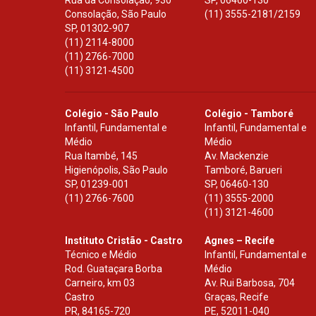
Rua da Consolação, 930
SP
,
06460-130
Consolação, São Paulo
(11) 3555-2181/2159
SP
,
01302-907
(11) 2114-8000
(11) 2766-7000
(11) 3121-4500
Colégio - São Paulo
Colégio - Tamboré
Infantil, Fundamental e
Infantil, Fundamental e
Médio
Médio
Rua Itambé, 145
Av. Mackenzie
Higienópolis, São Paulo
Tamboré, Barueri
SP
,
01239-001
SP
,
06460-130
(11) 2766-7600
(11) 3555-2000
(11) 3121-4600
Instituto Cristão - Castro
Agnes – Recife
Técnico e Médio
Infantil, Fundamental e
Rod. Guataçara Borba
Médio
Carneiro, km 03
Av. Rui Barbosa, 704
Castro
Graças, Recife
PR
,
84165-720
PE
,
52011-040