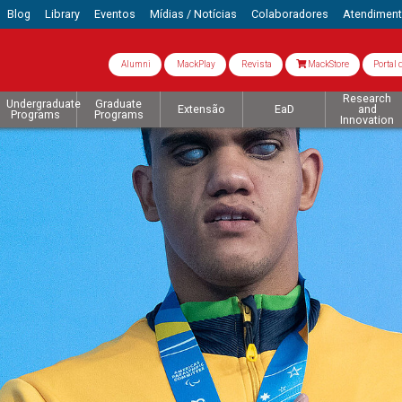
Blog
Library
Eventos
Mídias / Notícias
Colaboradores
Atendimen
Alumni
MackPlay
Revista
MackStore
Portal 
Research
Undergraduate
Graduate
Extensão
EaD
and
Programs
Programs
Innovation