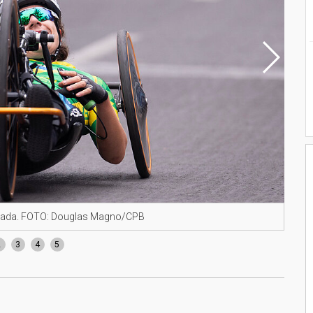
strada. FOTO: Douglas Magno/CPB
Jady
2
3
4
5