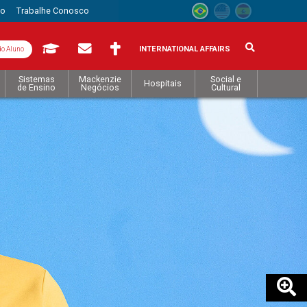
to
Trabalhe Conosco
INTERNATIONAL AFFAIRS
do Aluno
Sistemas
Mackenzie
Social e
Hospitais
de Ensino
Negócios
Cultural