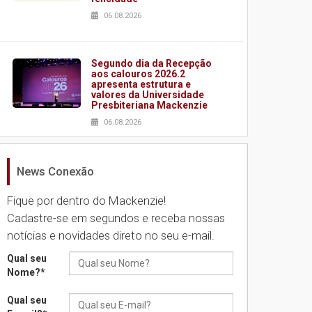
06.08.2026
Segundo dia da Recepção
aos calouros 2026.2
apresenta estrutura e
valores da Universidade
Presbiteriana Mackenzie
06.08.2026
News Conexão
Nova apresentação do
Centro de Música Brasileira
homenageia artista
Fique por dentro do Mackenzie!
brasileira
 Malavazzi na disputa da prova de ciclismo de estrada. FOTO: Dougla
Cadastre-se em segundos e receba nossas
05.08.2026
notícias e novidades direto no seu e-mail.
Qual seu
Universidade Mackenzie
Nome?
*
realizará nova edição da
Feira EducationUSA
Qual seu
05.08.2026