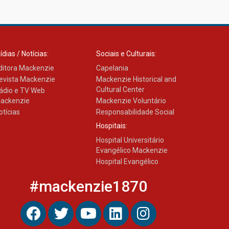
Como os pais podem investir
na educação dos filhos além
da escola
04.08.2026
ídias / Notícias:
Sociais e Culturais:
ditora Mackenzie
Capelania
evista Mackenzie
Mackenzie Historical and
Cultural Center
ádio e TV Web
ackenzie
Mackenzie Voluntário
otícias
Responsabilidade Social
Hospitais:
Hospital Universitário
Evangélico Mackenzie
Hospital Evangélico
#mackenzie1870