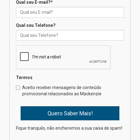
Qual seu E-mail?
*
educação superior
04.08.2026
Qual seu Telefone?
Professora do Mackenzie é
finalista do Prêmio Jabuti com
obra sobre ética e arquitetura
contemporânea
04.08.2026
Semana Internacional
Termos
Mackenzie promove parcerias
internacionais
Aceito receber mensagens de conteúdo
promocional relacionados ao Mackenzie
03.08.2026
Oncologista do HUEM ressalta
importância da prevenção e
diagnóstico precoce do câncer
Fique tranquilo, não encheremos a sua caixa de spam!
de pulmão
03.08.2026