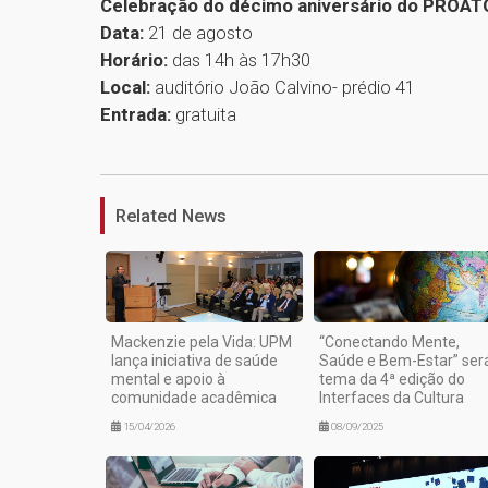
Celebração do décimo aniversário do PROAT
Data:
21 de agosto
Horário:
das 14h às 17h30
Local:
auditório João Calvino- prédio 41
Entrada:
gratuita
Related News
Mackenzie pela Vida: UPM
“Conectando Mente,
lança iniciativa de saúde
Saúde e Bem-Estar” ser
mental e apoio à
tema da 4ª edição do
comunidade acadêmica
Interfaces da Cultura
15/04/2026
08/09/2025