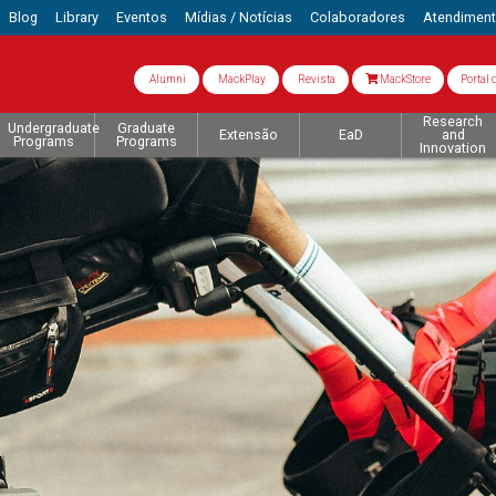
Blog
Library
Eventos
Mídias / Notícias
Colaboradores
Atendimen
Alumni
MackPlay
Revista
MackStore
Portal 
Research
Undergraduate
Graduate
Extensão
EaD
and
Programs
Programs
Innovation