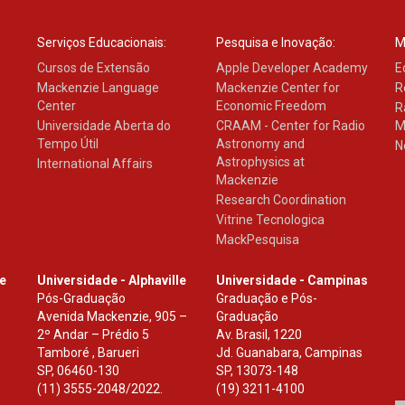
Serviços Educacionais:
Pesquisa e Inovação:
M
Cursos de Extensão
Apple Developer Academy
E
Mackenzie Language
Mackenzie Center for
R
Center
Economic Freedom
R
Universidade Aberta do
CRAAM - Center for Radio
M
Tempo Útil
Astronomy and
N
Astrophysics at
International Affairs
Mackenzie
Research Coordination
Vitrine Tecnologica
MackPesquisa
le
Universidade - Alphaville
Universidade - Campinas
Pós-Graduação
Graduação e Pós-
Avenida Mackenzie, 905 –
Graduação
2º Andar – Prédio 5
Av. Brasil, 1220
Tamboré , Barueri
Jd. Guanabara, Campinas
SP
,
06460-130
SP
,
13073-148
(11) 3555-2048/2022.
(19) 3211-4100