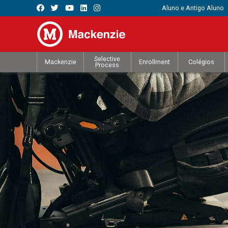
Aluno e Antigo Aluno
Selective
Mackenzie
Enrollment
Colégios
Process