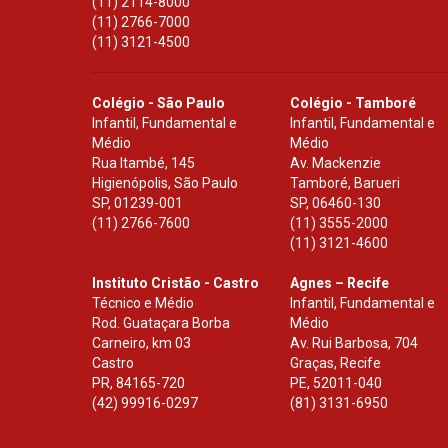
(11) 2114-8000
(11) 2766-7000
(11) 3121-4500
Colégio - São Paulo
Colégio - Tamboré
Infantil, Fundamental e
Infantil, Fundamental e
Médio
Médio
Rua Itambé, 145
Av. Mackenzie
Higienópolis, São Paulo
Tamboré, Barueri
SP
,
01239-001
SP
,
06460-130
(11) 2766-7600
(11) 3555-2000
(11) 3121-4600
Instituto Cristão - Castro
Agnes – Recife
Técnico e Médio
Infantil, Fundamental e
Rod. Guataçara Borba
Médio
Carneiro, km 03
Av. Rui Barbosa, 704
Castro
Graças, Recife
PR
,
84165-720
PE
,
52011-040
(42) 99916-0297
(81) 3131-6950