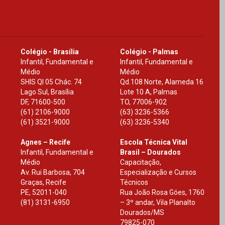
Colégio - Brasília
Colégio - Palmas
Infantil, Fundamental e
Infantil, Fundamental e
Médio
Médio
SHIS Ql 05 Chác. 74
Qd.108 Norte, Alameda 16
Lago Sul, Brasília
Lote 10 A, Palmas
DF
,
71600-500
TO
,
77006-902
(61) 2106-9000
(63) 3236-5366
(61) 3521-9000
(63) 3236-5340
Agnes – Recife
Escola Técnica Vital
Infantil, Fundamental e
Brasil – Dourados
Médio
Capacitação,
Av. Rui Barbosa, 704
Especialização e Cursos
Graças, Recife
Técnicos
PE
,
52011-040
Rua João Rosa Góes, 1760
(81) 3131-6950
– 3º andar, Vila Planalto
Dourados
/
MS
79825-070