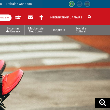
to
Trabalhe Conosco
INTERNATIONAL AFFAIRS
do Aluno
Sistemas
Mackenzie
Social e
Hospitais
de Ensino
Negócios
Cultural