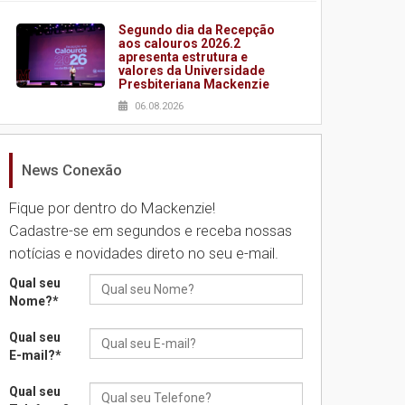
Segundo dia da Recepção
aos calouros 2026.2
apresenta estrutura e
valores da Universidade
Presbiteriana Mackenzie
06.08.2026
News Conexão
Nova apresentação do
Centro de Música Brasileira
homenageia artista
Fique por dentro do Mackenzie!
brasileira
Cadastre-se em segundos e receba nossas
05.08.2026
notícias e novidades direto no seu e-mail.
Qual seu
Universidade Mackenzie
Nome?
*
realizará nova edição da
Feira EducationUSA
Qual seu
05.08.2026
E-mail?
*
Qual seu
Seminário discute desafios