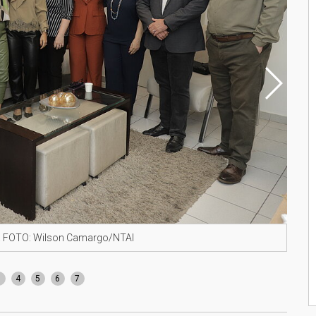
s. FOTO: Wilson Camargo/NTAI
Márc
peda
3
4
5
6
7