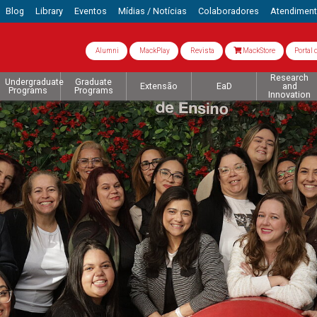
Blog
Library
Eventos
Mídias / Notícias
Colaboradores
Atendimen
Alumni
MackPlay
Revista
MackStore
Portal 
Research
Undergraduate
Graduate
Extensão
EaD
and
Programs
Programs
Innovation