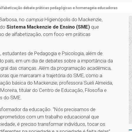
lfabetização debate práticas pedagógicas e homenageia educadoras
 Barbosa, no
campus
Higienópolis do Mackenzie,
a do
Sistema Mackenzie de Ensino (SME)
que
o de alfabetização, com foco em práticas
, estudantes de Pedagogia e Psicologia, além de
do país, em um dia de debates sobre a importância da
egral das crianças. Além da programação acadêmica,
ras que marcaram a trajetória do SME, como a
ação básica do Mackenzie; professora Sueli Almeida,
Moreira, titular do Centro de Educação, Filosofia e
as do SME.
ansformador da educação. “Nós precisamos de
prometidos com um trabalho educacional que
edade, é preciso transformar indivíduos, tocar os
ferentes na sociedade e a sociedade é feita delas”,