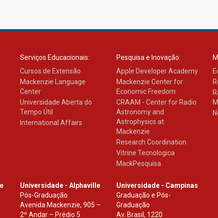
Serviços Educacionais:
Pesquisa e Inovação:
M
Cursos de Extensão
Apple Developer Academy
E
Mackenzie Language
Mackenzie Center for
R
Center
Economic Freedom
R
Universidade Aberta do
CRAAM - Center for Radio
M
Tempo Útil
Astronomy and
N
Astrophysics at
International Affairs
Mackenzie
Research Coordination
Vitrine Tecnologica
MackPesquisa
le
Universidade - Alphaville
Universidade - Campinas
Pós-Graduação
Graduação e Pós-
Avenida Mackenzie, 905 –
Graduação
2º Andar – Prédio 5
Av. Brasil, 1220