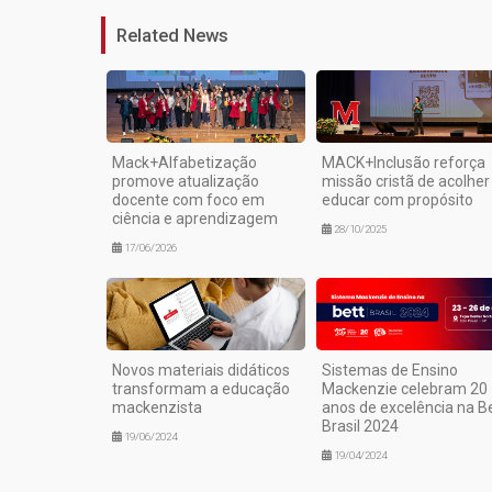
Related News
Mack+Alfabetização
MACK+Inclusão reforça
promove atualização
missão cristã de acolher
docente com foco em
educar com propósito
ciência e aprendizagem
28/10/2025
17/06/2026
Novos materiais didáticos
Sistemas de Ensino
transformam a educação
Mackenzie celebram 20
mackenzista
anos de excelência na B
Brasil 2024
19/06/2024
19/04/2024