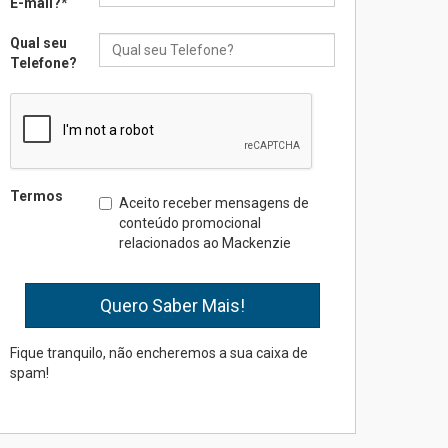
E-mail?
*
inovação e desafios da
educação superior
Qual seu
04.08.2026
Telefone?
Professora do Mackenzie é
finalista do Prêmio Jabuti
com obra sobre ética e
arquitetura contemporânea
04.08.2026
Termos
Aceito receber mensagens de
conteúdo promocional
relacionados ao Mackenzie
Semana Internacional
Mackenzie promove
parcerias internacionais
03.08.2026
ia Regis, gerente do SME, Marili Moreira, professora titular do CEFT e 
Fique tranquilo, não encheremos a sua caixa de
gógica do SME. FOTO: Wilson Camargo/NTAI
spam!
Oncologista do HUEM
ressalta importância da
prevenção e diagnóstico
precoce do câncer de
pulmão