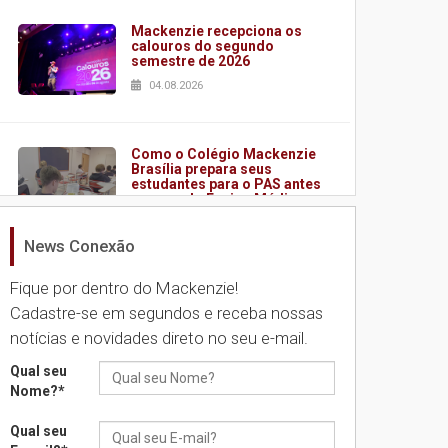
Mackenzie recepciona os
calouros do segundo
semestre de 2026
04.08.2026
Como o Colégio Mackenzie
Brasília prepara seus
estudantes para o PAS antes
mesmo do Ensino Médio
04.08.2026
News Conexão
Fique por dentro do Mackenzie!
Como os pais podem investir
na educação dos filhos além
Cadastre-se em segundos e receba nossas
da escola
notícias e novidades direto no seu e-mail.
04.08.2026
Qual seu
Nome?
*
XIII Fórum de Aprendizagem
Transformadora reúne
Qual seu
docentes para debater