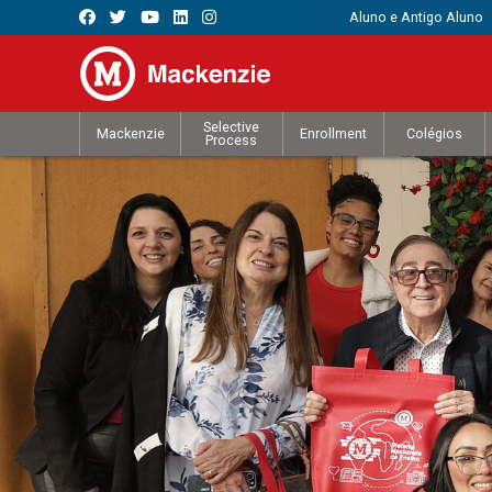
Aluno e Antigo Aluno
Selective
Mackenzie
Enrollment
Colégios
Process