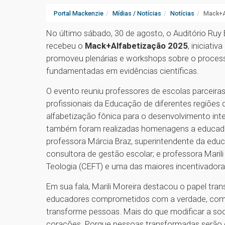
Portal Mackenzie
Mídias / Notícias
Notícias
Mack+A
No último sábado, 30 de agosto, o Auditório Ruy
recebeu o
Mack+Alfabetização 2025
, iniciativ
promoveu plenárias e workshops sobre o process
fundamentadas em evidências científicas.
O evento reuniu professores de escolas parceiras
profissionais da Educação de diferentes regiões 
alfabetização fônica para o desenvolvimento int
também foram realizadas homenagens a educado
professora Márcia Braz, superintendente da educ
consultora de gestão escolar; e professora Marili 
Teologia (CEFT) e uma das maiores incentivador
Em sua fala, Marili Moreira destacou o papel tr
educadores comprometidos com a verdade, com
transforme pessoas. Mais do que modificar a soci
corações. Porque pessoas transformadas serão di