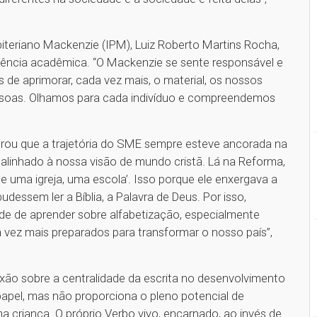
biteriano Mackenzie (IPM), Luiz Roberto Martins Rocha,
lência acadêmica. “O Mackenzie se sente responsável e
s de aprimorar, cada vez mais, o material, os nossos
pessoas. Olhamos para cada indivíduo e compreendemos
brou que a trajetória do SME sempre esteve ancorada na
alinhado à nossa visão de mundo cristã. Lá na Reforma,
 de uma igreja, uma escola’. Isso porque ele enxergava a
dessem ler a Bíblia, a Palavra de Deus. Por isso,
de de aprender sobre alfabetização, especialmente
 vez mais preparados para transformar o nosso país”,
xão sobre a centralidade da escrita no desenvolvimento
apel, mas não proporciona o pleno potencial de
a criança. O próprio Verbo vivo, encarnado, ao invés de