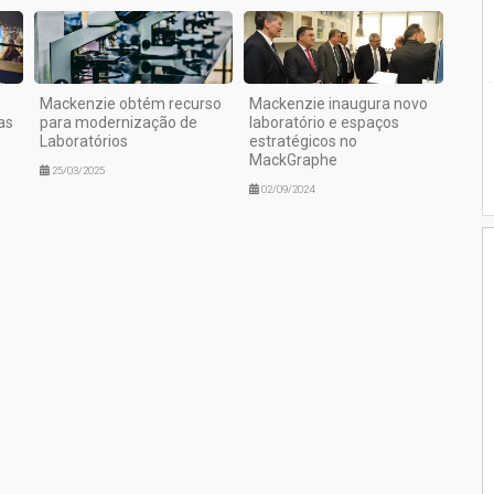
Mackenzie obtém recurso
Mackenzie inaugura novo
as
para modernização de
laboratório e espaços
Laboratórios
estratégicos no
MackGraphe
25/03/2025
02/09/2024