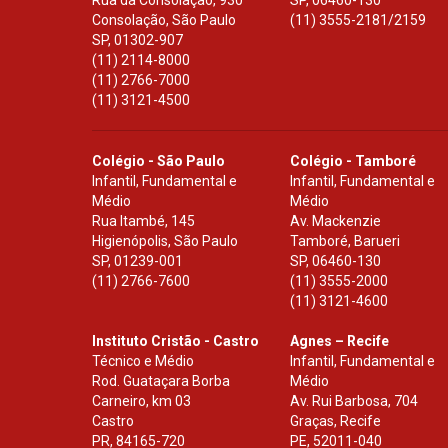
Rua da Consolação, 930
SP
,
06460-130
Consolação, São Paulo
(11) 3555-2181/2159
SP
,
01302-907
(11) 2114-8000
(11) 2766-7000
(11) 3121-4500
Colégio - São Paulo
Colégio - Tamboré
Infantil, Fundamental e
Infantil, Fundamental e
Médio
Médio
Rua Itambé, 145
Av. Mackenzie
Higienópolis, São Paulo
Tamboré, Barueri
SP
,
01239-001
SP
,
06460-130
(11) 2766-7600
(11) 3555-2000
(11) 3121-4600
Instituto Cristão - Castro
Agnes – Recife
Técnico e Médio
Infantil, Fundamental e
Rod. Guataçara Borba
Médio
Carneiro, km 03
Av. Rui Barbosa, 704
Castro
Graças, Recife
PR
,
84165-720
PE
,
52011-040