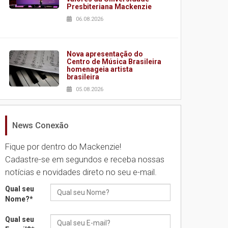
Presbiteriana Mackenzie
06.08.2026
Nova apresentação do
Centro de Música Brasileira
homenageia artista
brasileira
05.08.2026
News Conexão
Universidade Mackenzie
realizará nova edição da
Feira EducationUSA
Fique por dentro do Mackenzie!
05.08.2026
Cadastre-se em segundos e receba nossas
notícias e novidades direto no seu e-mail.
Seminário discute desafios
Qual seu
das novas tecnologias em
Nome?
*
sistemas solares
residenciais
Qual seu
04.08.2026