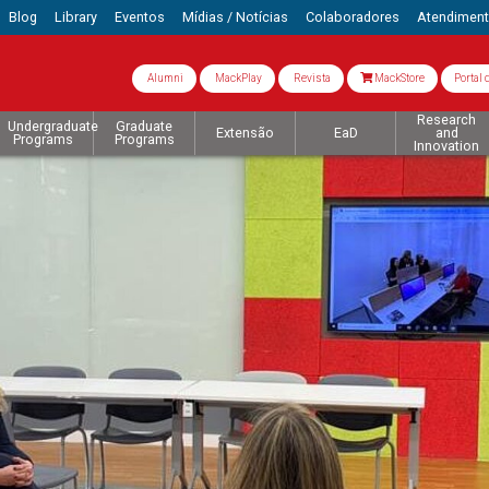
Blog
Library
Eventos
Mídias / Notícias
Colaboradores
Atendimen
Alumni
MackPlay
Revista
MackStore
Portal 
Research
Undergraduate
Graduate
Extensão
EaD
and
Programs
Programs
Innovation