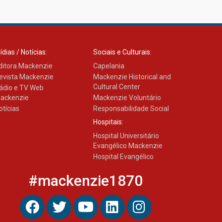
Transformadora reúne
docentes para debater
inovação e desafios da
educação superior
04.08.2026
ídias / Notícias:
Sociais e Culturais:
ditora Mackenzie
Capelania
evista Mackenzie
Mackenzie Historical and
Cultural Center
ádio e TV Web
ackenzie
Mackenzie Voluntário
otícias
Responsabilidade Social
Hospitais:
Hospital Universitário
Evangélico Mackenzie
Hospital Evangélico
#mackenzie1870