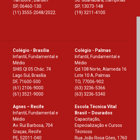
Tamboré , Barueri
Jd. Guanabara, Campinas
SP
,
06460-130
SP
,
13073-148
(11) 3555-2048/2022.
(19) 3211-4100
Colégio - Brasília
Colégio - Palmas
Infantil, Fundamental e
Infantil, Fundamental e
Médio
Médio
SHIS Ql 05 Chác. 74
Qd.108 Norte, Alameda 16
Lago Sul, Brasília
Lote 10 A, Palmas
DF
,
71600-500
TO
,
77006-902
(61) 2106-9000
(63) 3236-5366
(61) 3521-9000
(63) 3236-5340
Agnes – Recife
Escola Técnica Vital
Infantil, Fundamental e
Brasil – Dourados
Médio
Capacitação,
Av. Rui Barbosa, 704
Especialização e Cursos
Graças, Recife
Técnicos
PE
,
52011-040
Rua João Rosa Góes, 1760