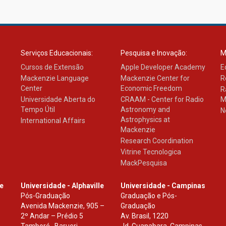
Serviços Educacionais:
Pesquisa e Inovação:
M
Cursos de Extensão
Apple Developer Academy
E
Mackenzie Language
Mackenzie Center for
R
Center
Economic Freedom
R
Universidade Aberta do
CRAAM - Center for Radio
M
Tempo Útil
Astronomy and
N
Astrophysics at
International Affairs
Mackenzie
Research Coordination
Vitrine Tecnologica
MackPesquisa
le
Universidade - Alphaville
Universidade - Campinas
Pós-Graduação
Graduação e Pós-
Avenida Mackenzie, 905 –
Graduação
2º Andar – Prédio 5
Av. Brasil, 1220