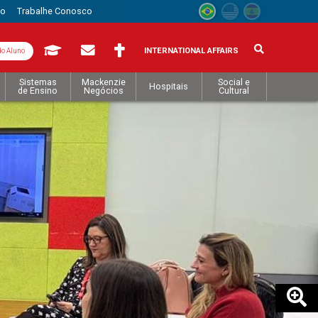
to
Trabalhe Conosco
INTERNATIONAL AFFAIRS
do Aluno
Sistemas
Mackenzie
Social e
Hospitais
de Ensino
Negócios
Cultural