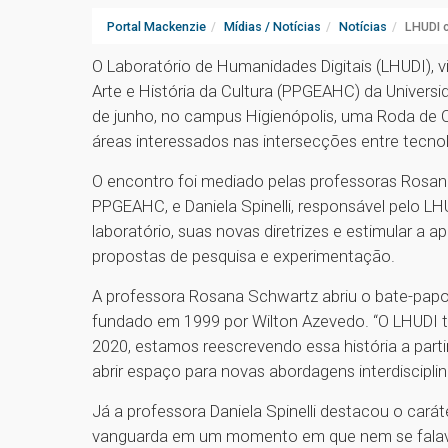
Portal Mackenzie
Mídias / Notícias
Notícias
LHUDI c
O Laboratório de Humanidades Digitais (LHUDI)
Arte e História da Cultura (PPGEAHC) da Universi
de junho, no campus Higienópolis, uma Roda de C
áreas interessados nas intersecções entre tec
O encontro foi mediado pelas professoras Rosan
PPGEAHC, e Daniela Spinelli, responsável pelo LH
laboratório, suas novas diretrizes e estimular
propostas de pesquisa e experimentação.
A professora Rosana Schwartz abriu o bate-papo r
fundado em 1999 por Wilton Azevedo. “O LHUDI t
2020, estamos reescrevendo essa história a part
abrir espaço para novas abordagens interdisciplin
Já a professora Daniela Spinelli destacou o cará
vanguarda em um momento em que nem se falava 