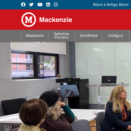
Aluno e Antigo Aluno
Selective
Mackenzie
Enrollment
Colégios
Process