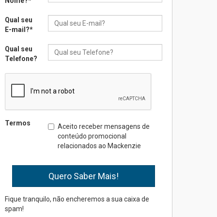
Nome?
*
realizará nova edição da
Feira EducationUSA
Qual seu
05.08.2026
E-mail?
*
Qual seu
Seminário discute desafios
Telefone?
das novas tecnologias em
sistemas solares
residenciais
04.08.2026
Mackenzie recepciona os
Termos
Aceito receber mensagens de
calouros do segundo
conteúdo promocional
semestre de 2026
relacionados ao Mackenzie
04.08.2026
Como o Colégio Mackenzie
Brasília prepara seus
estudantes para o PAS antes
Fique tranquilo, não encheremos a sua caixa de
mesmo do Ensino Médio
spam!
04.08.2026