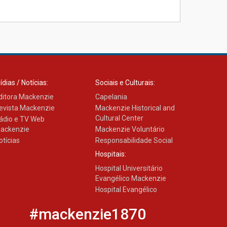
Como os pais podem investir
na educação dos filhos além
da escola
04.08.2026
ídias / Notícias:
Sociais e Culturais:
ditora Mackenzie
Capelania
evista Mackenzie
Mackenzie Historical and
Cultural Center
ádio e TV Web
ackenzie
Mackenzie Voluntário
otícias
Responsabilidade Social
Hospitais:
Hospital Universitário
Evangélico Mackenzie
Hospital Evangélico
#mackenzie1870