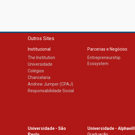
Outros Sites
Institucional
Parcerias e Negócios:
The Institution
Entrepreneurship
Ecosystem
Universidade
Colégios
Chancelaria
Andrew Jumper (CPAJ)
Responsabilidade Social
Universidade - São
Universidade - Alphavil
Paulo
Graduação