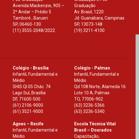
Avenida Mackenzie, 905 –
Graduação
2º Andar – Prédio 5
Av. Brasil, 1220
Tamboré , Barueri
Jd. Guanabara, Campinas
SP
,
06460-130
SP
,
13073-148
(11) 3555-2048/2022.
(19) 3211-4100
Colégio - Brasília
Colégio - Palmas
Infantil, Fundamental e
Infantil, Fundamental e
Médio
Médio
SHIS Ql 05 Chác. 74
Qd.108 Norte, Alameda 16
Lago Sul, Brasília
Lote 10 A, Palmas
DF
,
71600-500
TO
,
77006-902
(61) 2106-9000
(63) 3236-5366
(61) 3521-9000
(63) 3236-5340
Agnes – Recife
Escola Técnica Vital
Infantil, Fundamental e
Brasil – Dourados
Médio
Capacitação,