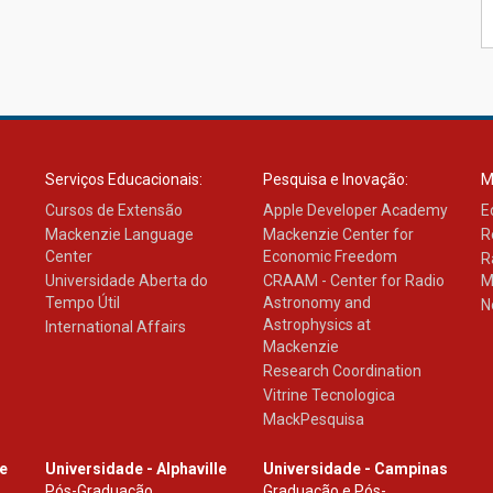
Serviços Educacionais:
Pesquisa e Inovação:
M
Cursos de Extensão
Apple Developer Academy
E
Mackenzie Language
Mackenzie Center for
R
Center
Economic Freedom
R
Universidade Aberta do
CRAAM - Center for Radio
M
Tempo Útil
Astronomy and
N
Astrophysics at
International Affairs
Mackenzie
Research Coordination
Vitrine Tecnologica
MackPesquisa
le
Universidade - Alphaville
Universidade - Campinas
Pós-Graduação
Graduação e Pós-