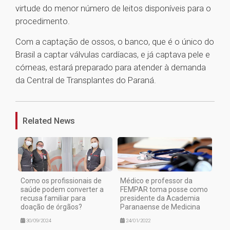
virtude do menor número de leitos disponíveis para o
procedimento.
Com a captação de ossos, o banco, que é o único do
Brasil a captar válvulas cardíacas, e já captava pele e
córneas, estará preparado para atender à demanda
da Central de Transplantes do Paraná.
1
Related News
Como os profissionais de
Médico e professor da
saúde podem converter a
FEMPAR toma posse como
recusa familiar para
presidente da Academia
doação de órgãos?
Paranaense de Medicina
30/09/2024
24/01/2022