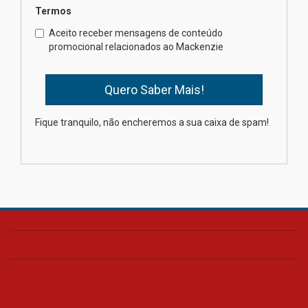
Termos
Como o Colégio Mackenzie
Brasília prepara seus
Aceito receber mensagens de conteúdo
estudantes para o PAS antes
promocional relacionados ao Mackenzie
mesmo do Ensino Médio
04.08.2026
Como os pais podem investir
Fique tranquilo, não encheremos a sua caixa de spam!
na educação dos filhos além da
escola
04.08.2026