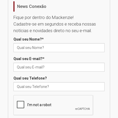
homenageia artista brasileira
News Conexão
05.08.2026
Fique por dentro do Mackenzie!
Cadastre-se em segundos e receba nossas
Universidade Mackenzie
notícias e novidades direto no seu e-mail.
realizará nova edição da Feira
EducationUSA
Qual seu Nome?
*
05.08.2026
Qual seu E-mail?
*
Seminário discute desafios
das novas tecnologias em
sistemas solares residenciais
04.08.2026
Qual seu Telefone?
Mackenzie recepciona os
calouros do segundo semestre
de 2026
04.08.2026