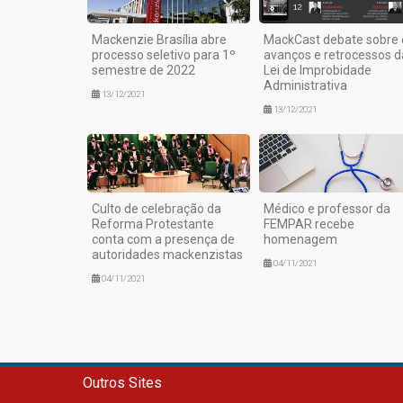
Mackenzie Brasília abre
MackCast debate sobre 
processo seletivo para 1º
avanços e retrocessos d
semestre de 2022
Lei de Improbidade
Administrativa
13/12/2021
13/12/2021
Culto de celebração da
Médico e professor da
Reforma Protestante
FEMPAR recebe
conta com a presença de
homenagem
autoridades mackenzistas
04/11/2021
04/11/2021
Outros Sites