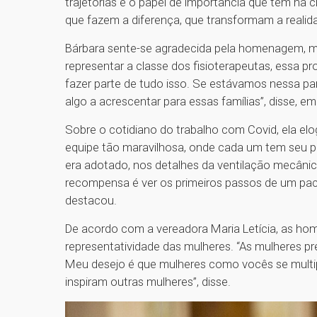
trajetórias e o papel de importância que têm na
que fazem a diferença, que transformam a realid
Bárbara sente-se agradecida pela homenagem, ma
representar a classe dos fisioterapeutas, essa p
fazer parte de tudo isso. Se estávamos nessa p
algo a acrescentar para essas famílias”, disse, e
Sobre o cotidiano do trabalho com Covid, ela el
equipe tão maravilhosa, onde cada um tem seu 
era adotado, nos detalhes da ventilação mecânic
recompensa é ver os primeiros passos de um pacie
destacou.
De acordo com a vereadora Maria Letícia, as ho
representatividade das mulheres. “As mulheres pr
Meu desejo é que mulheres como vocês se multipl
inspiram outras mulheres”, disse.