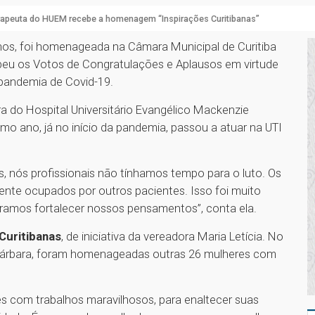
erapeuta do HUEM recebe a homenagem “Inspirações Curitibanas”
anos, foi homenageada na Câmara Municipal de Curitiba
cebeu os Votos de Congratulações e Aplausos em virtude
 pandemia de Covid-19.
a do Hospital Universitário Evangélico Mackenzie
mo ano, já no início da pandemia, passou a atuar na UTI
, nós profissionais não tínhamos tempo para o luto. Os
ente ocupados por outros pacientes. Isso foi muito
curamos fortalecer nossos pensamentos”, conta ela.
Curitibanas
, de iniciativa da vereadora Maria Letícia. No
 Bárbara, foram homenageadas outras 26 mulheres com
s com trabalhos maravilhosos, para enaltecer suas