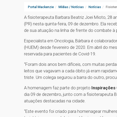
Portal Mackenzie
Mídias / Notícias
Notícias
Fisiot
A fisioterapeuta Barbara Beatriz Joei Mioto, 28 
(PR) nesta quinta-feira, 09 de dezembro. Ela re
de sua atuação na linha de frente do combate à
Especialista em Oncologia, Bárbara é colaborador
(HUEM) desde fevereiro de 2020. Em abril do mes
reservada para pacientes de Covid-19.
“Foram dois anos bem difíceis, com muitas perdas
leitos que vagavam a cada óbito já eram rapidam
triste. Um colega segurou a barra do outro, pro
A homenagem faz parte do projeto
Inspirações 
dia 09 de dezembro, junto com a fisioterapeuta
atuações destacadas na cidade.
“Este evento foi criado para homenagear mulhere