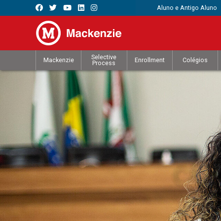
Aluno e Antigo Aluno
Selective
Mackenzie
Enrollment
Colégios
Process