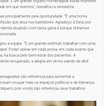
 cidade. É um grande orgulho homenagear essas mulheres
ade em que vivemos”, ressaltou a vereadora.
s principalmente pela oportunidade. “É uma honra
rofissão que atua nos bastidores. Agradeço a Deus por
andemia atuando com tanta garra é porque tínhamos
mocionada.
ogiou a equipe. “É um grande estímulo trabalhar com uma
papel. Poder opinar em cada prona, em cada exame que
a, na busca pelo bem-estar dos pacientes. A
nte recuperado, a alegria em vê-los saindo de alta”,
menageadas são referência para aumentar a
ecisam ocupar mais os espaços políticos e de liderança.
iquem, pois vocês são referência, seus trabalhos