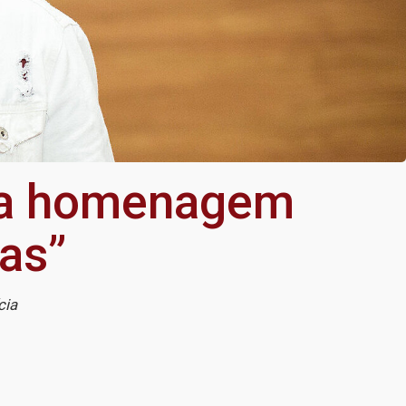
e a homenagem
nas”
cia