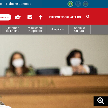
to
Trabalhe Conosco
INTERNATIONAL AFFAIRS
do Aluno
Sistemas
Mackenzie
Social e
Hospitais
de Ensino
Negócios
Cultural