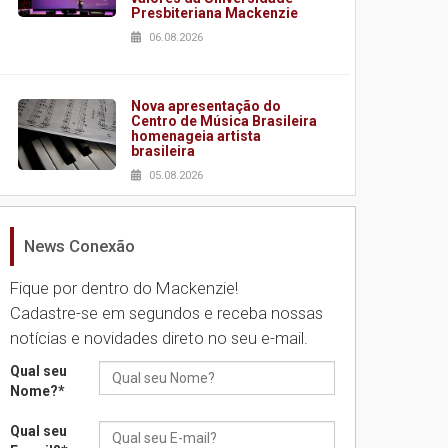
Presbiteriana Mackenzie
06.08.2026
Nova apresentação do
Centro de Música Brasileira
homenageia artista
brasileira
05.08.2026
News Conexão
Universidade Mackenzie
realizará nova edição da
Feira EducationUSA
Fique por dentro do Mackenzie!
05.08.2026
Cadastre-se em segundos e receba nossas
notícias e novidades direto no seu e-mail.
Seminário discute desafios
Qual seu
das novas tecnologias em
Nome?
*
sistemas solares
residenciais
Qual seu
04.08.2026