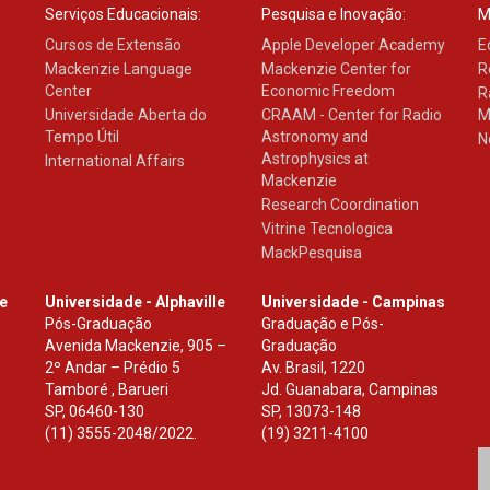
Serviços Educacionais:
Pesquisa e Inovação:
M
Cursos de Extensão
Apple Developer Academy
E
Mackenzie Language
Mackenzie Center for
R
Center
Economic Freedom
R
Universidade Aberta do
CRAAM - Center for Radio
M
Tempo Útil
Astronomy and
N
Astrophysics at
International Affairs
Mackenzie
Research Coordination
Vitrine Tecnologica
MackPesquisa
le
Universidade - Alphaville
Universidade - Campinas
Pós-Graduação
Graduação e Pós-
Avenida Mackenzie, 905 –
Graduação
2º Andar – Prédio 5
Av. Brasil, 1220
Tamboré , Barueri
Jd. Guanabara, Campinas
SP
,
06460-130
SP
,
13073-148
(11) 3555-2048/2022.
(19) 3211-4100