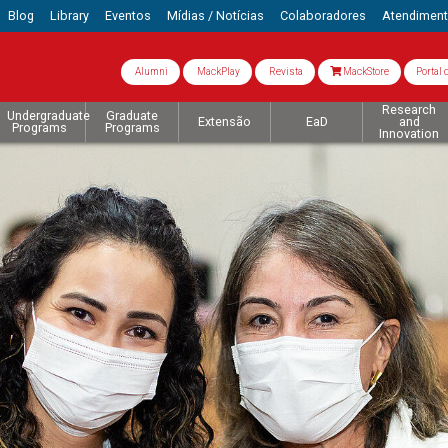
Blog
Library
Eventos
Mídias / Notícias
Colaboradores
Atendimen
Alumni
MackPlay
Revista
MackStore
Portal 
Research
Undergraduate
Graduate
Extensão
EaD
and
Programs
Programs
Innovation