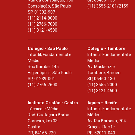
Rua da Consolação, 930
SP
,
06460-130
Consolação, São Paulo
(11) 3555-2181/2159
SP
,
01302-907
(11) 2114-8000
(11) 2766-7000
(11) 3121-4500
Colégio - São Paulo
Colégio - Tamboré
Infantil, Fundamental e
Infantil, Fundamental e
Médio
Médio
Rua Itambé, 145
Av. Mackenzie
Higienópolis, São Paulo
Tamboré, Barueri
SP
,
01239-001
SP
,
06460-130
(11) 2766-7600
(11) 3555-2000
(11) 3121-4600
Instituto Cristão - Castro
Agnes – Recife
Técnico e Médio
Infantil, Fundamental e
Rod. Guataçara Borba
Médio
Carneiro, km 03
Av. Rui Barbosa, 704
Castro
Graças, Recife
PR
,
84165-720
PE
,
52011-040