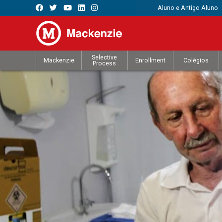
Aluno e Antigo Aluno
Selective
Mackenzie
Enrollment
Colégios
Process