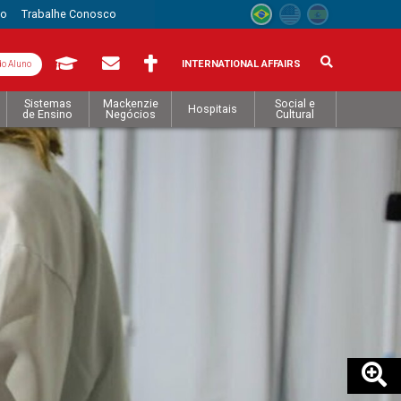
to
Trabalhe Conosco
INTERNATIONAL AFFAIRS
do Aluno
Sistemas
Mackenzie
Social e
Hospitais
de Ensino
Negócios
Cultural