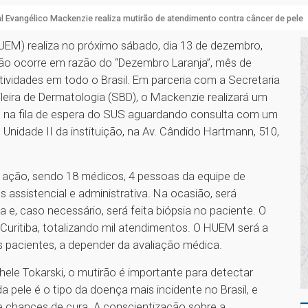
l Evangélico Mackenzie realiza mutirão de atendimento contra câncer de pele
HUEM) realiza no próximo sábado, dia 13 de dezembro,
ção ocorre em razão do “Dezembro Laranja”, mês de
ividades em todo o Brasil. Em parceria com a Secretaria
leira de Dermatologia (SBD), o Mackenzie realizará um
o na fila de espera do SUS aguardando consulta com um
Unidade II da instituição, na Av. Cândido Hartmann, 510,
 a ação, sendo 18 médicos, 4 pessoas da equipe de
assistencial e administrativa. Na ocasião, será
a e, caso necessário, será feita biópsia no paciente. O
ritiba, totalizando mil atendimentos. O HUEM será a
nos pacientes, a depender da avaliação médica.
ele Tokarski, o mutirão é importante para detectar
pele é o tipo da doença mais incidente no Brasil, e
e chances de cura. A conscientização sobre a