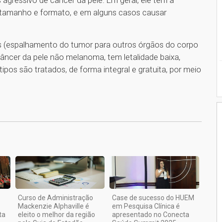
 agressivo de câncer da pele. Em geral, ele tem a
 tamanho e formato, e em alguns casos causar
(espalhamento do tumor para outros órgãos do corpo
âncer da pele não melanoma, tem letalidade baixa,
os são tratados, de forma integral e gratuita, por meio
1
Curso de Administração
Case de sucesso do HUEM
Mackenzie Alphaville é
em Pesquisa Clínica é
ta
eleito o melhor da região
apresentado no Conecta