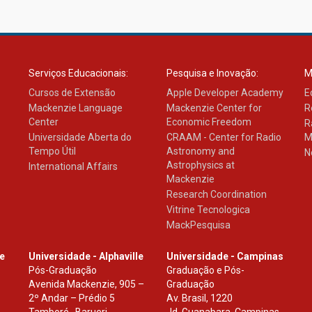
Serviços Educacionais:
Pesquisa e Inovação:
M
Cursos de Extensão
Apple Developer Academy
E
Mackenzie Language
Mackenzie Center for
R
Center
Economic Freedom
R
Universidade Aberta do
CRAAM - Center for Radio
M
Tempo Útil
Astronomy and
N
Astrophysics at
International Affairs
Mackenzie
Research Coordination
Vitrine Tecnologica
MackPesquisa
le
Universidade - Alphaville
Universidade - Campinas
Pós-Graduação
Graduação e Pós-
Avenida Mackenzie, 905 –
Graduação
2º Andar – Prédio 5
Av. Brasil, 1220