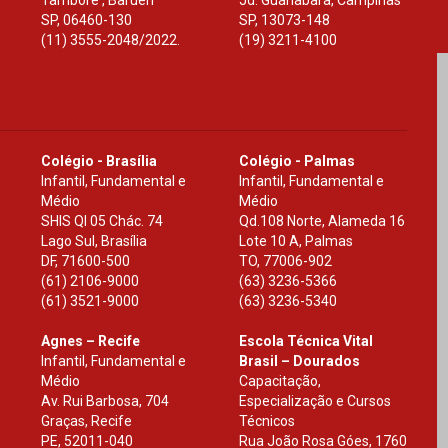
Tamboré , Barueri
Jd. Guanabara, Campinas
SP
,
06460-130
SP
,
13073-148
(11) 3555-2048/2022.
(19) 3211-4100
Colégio - Brasília
Colégio - Palmas
Infantil, Fundamental e
Infantil, Fundamental e
Médio
Médio
SHIS Ql 05 Chác. 74
Qd.108 Norte, Alameda 16
Lago Sul, Brasília
Lote 10 A, Palmas
DF
,
71600-500
TO
,
77006-902
(61) 2106-9000
(63) 3236-5366
(61) 3521-9000
(63) 3236-5340
Agnes – Recife
Escola Técnica Vital
Infantil, Fundamental e
Brasil – Dourados
Médio
Capacitação,
Av. Rui Barbosa, 704
Especialização e Cursos
Graças, Recife
Técnicos
PE
,
52011-040
Rua João Rosa Góes, 1760