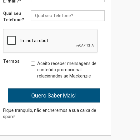
E-mail?
*
inovação e desafios da
educação superior
Qual seu
04.08.2026
Telefone?
Professora do Mackenzie é
finalista do Prêmio Jabuti
com obra sobre ética e
arquitetura contemporânea
04.08.2026
Termos
Aceito receber mensagens de
conteúdo promocional
relacionados ao Mackenzie
Semana Internacional
Mackenzie promove
parcerias internacionais
03.08.2026
Fique tranquilo, não encheremos a sua caixa de
spam!
Oncologista do HUEM
ressalta importância da
prevenção e diagnóstico
precoce do câncer de
pulmão