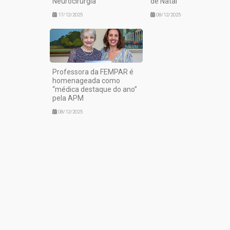
Neurocirurgia
de Natal
17/12/2025
08/12/2025
Professora da FEMPAR é
homenageada como
“médica destaque do ano”
pela APM
08/12/2025