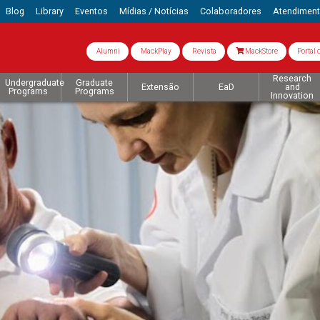
Blog
Library
Eventos
Mídias / Notícias
Colaboradores
Atendimen
Alumni
MackPlay
Revista
MackStore
Portal 
Research
Undergraduate
Graduate
Extensão
EaD
and
Programs
Programs
Innovation