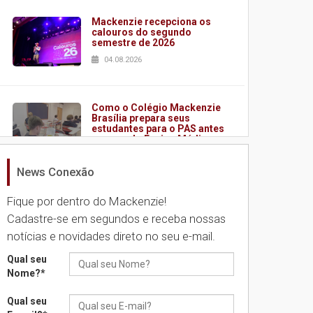
Mackenzie recepciona os
calouros do segundo
semestre de 2026
04.08.2026
Como o Colégio Mackenzie
Brasília prepara seus
estudantes para o PAS antes
mesmo do Ensino Médio
04.08.2026
News Conexão
Fique por dentro do Mackenzie!
Como os pais podem investir
na educação dos filhos além
Cadastre-se em segundos e receba nossas
da escola
notícias e novidades direto no seu e-mail.
04.08.2026
Qual seu
Nome?
*
XIII Fórum de Aprendizagem
Transformadora reúne
Qual seu
docentes para debater