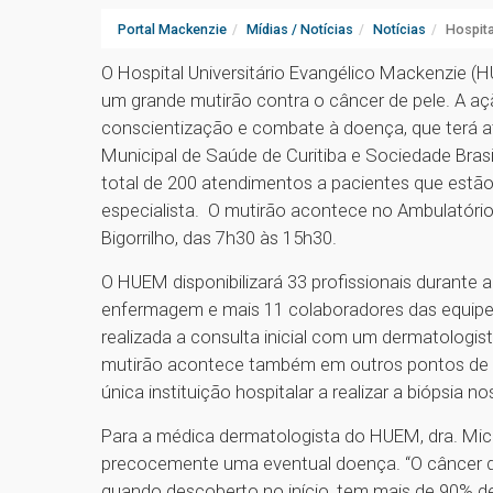
Portal Mackenzie
Mídias / Notícias
Notícias
Hospita
O Hospital Universitário Evangélico Mackenzie (
um grande mutirão contra o câncer de pele. A a
conscientização e combate à doença, que terá at
Municipal de Saúde de Curitiba e Sociedade Brasi
total de 200 atendimentos a pacientes que estã
especialista. O mutirão acontece no Ambulatório 
Bigorrilho, das 7h30 às 15h30.
O HUEM disponibilizará 33 profissionais durante
enfermagem e mais 11 colaboradores das equipes 
realizada a consulta inicial com um dermatologist
mutirão acontece também em outros pontos de Cu
única instituição hospitalar a realizar a biópsia 
Para a médica dermatologista do HUEM, dra. Mich
precocemente uma eventual doença. “O câncer da 
quando descoberto no início, tem mais de 90% d