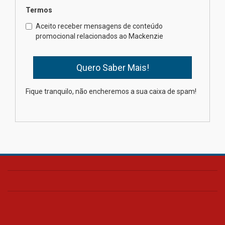
Termos
Como os pais podem investir
Aceito receber mensagens de conteúdo
na educação dos filhos além da
promocional relacionados ao Mackenzie
escola
04.08.2026
XIII Fórum de Aprendizagem
Fique tranquilo, não encheremos a sua caixa de spam!
Transformadora reúne
docentes para debater
inovação e desafios da
educação superior
04.08.2026