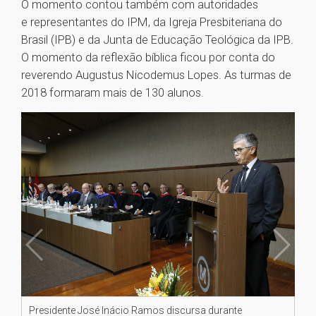
O momento contou também com autoridades
e representantes do IPM, da Igreja Presbiteriana do
Brasil (IPB) e da Junta de Educação Teológica da IPB.
O momento da reflexão bíblica ficou por conta do
reverendo Augustus Nicodemus Lopes. As turmas de
2018 formaram mais de 130 alunos.
Presidente José Inácio Ramos discursa durante