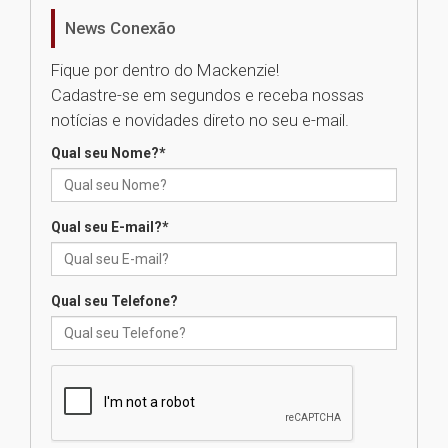
EducationUSA
News Conexão
05.08.2026
Fique por dentro do Mackenzie!
Cadastre-se em segundos e receba nossas
Seminário discute desafios
notícias e novidades direto no seu e-mail.
das novas tecnologias em
sistemas solares residenciais
Qual seu Nome?
*
04.08.2026
Qual seu E-mail?
*
Mackenzie recepciona os
calouros do segundo semestre
de 2026
04.08.2026
Qual seu Telefone?
Como o Colégio Mackenzie
Brasília prepara seus
estudantes para o PAS antes
mesmo do Ensino Médio
04.08.2026