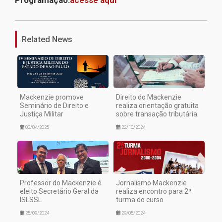
Programação:
acesse aqui
1
Related News
Mackenzie promove
Direito do Mackenzie
Seminário de Direito e
realiza orientação gratuita
Justiça Militar
sobre transação tributária
03/04/2025
22/10/2024
Professor do Mackenzie é
Jornalismo Mackenzie
eleito Secretário Geral da
realiza encontro para 2ª
ISLSSL
turma do curso
25/09/2024
29/05/2024