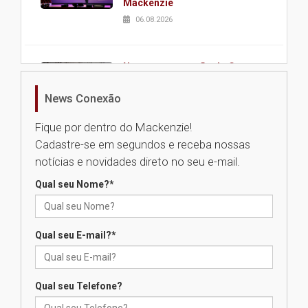
Mackenzie
06.08.2026
Nova apresentação do Centro
de Música Brasileira
homenageia artista brasileira
News Conexão
05.08.2026
Fique por dentro do Mackenzie!
Cadastre-se em segundos e receba nossas
Universidade Mackenzie
notícias e novidades direto no seu e-mail.
realizará nova edição da Feira
EducationUSA
Qual seu Nome?
*
05.08.2026
Qual seu E-mail?
*
Seminário discute desafios
das novas tecnologias em
sistemas solares residenciais
04.08.2026
Qual seu Telefone?