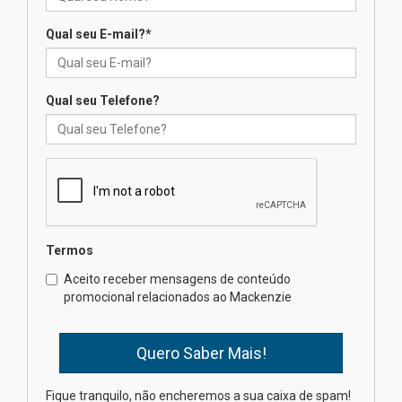
Qual seu E-mail?
*
Seminário discute desafios
das novas tecnologias em
sistemas solares residenciais
04.08.2026
Qual seu Telefone?
Mackenzie recepciona os
calouros do segundo semestre
de 2026
04.08.2026
Termos
Como o Colégio Mackenzie
Brasília prepara seus
Aceito receber mensagens de conteúdo
estudantes para o PAS antes
promocional relacionados ao Mackenzie
mesmo do Ensino Médio
04.08.2026
Como os pais podem investir
Fique tranquilo, não encheremos a sua caixa de spam!
na educação dos filhos além da