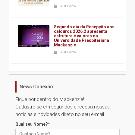
06.08.2026
Segundo dia da Recepção aos
calouros 2026.2 apresenta
estrutura e valores da
Universidade Presbiteriana
Mackenzie
06.08.2026
Nova apresentação do Centro
de Música Brasileira
homenageia artista brasileira
News Conexão
05.08.2026
Fique por dentro do Mackenzie!
Cadastre-se em segundos e receba nossas
Universidade Mackenzie
notícias e novidades direto no seu e-mail.
realizará nova edição da Feira
EducationUSA
Qual seu Nome?
*
05.08.2026