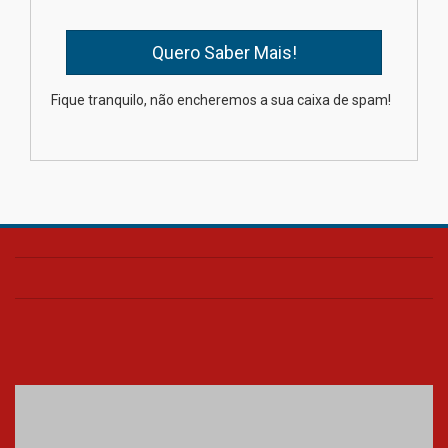
04.08.2026
XIII Fórum de Aprendizagem
Fique tranquilo, não encheremos a sua caixa de spam!
Transformadora reúne
docentes para debater
inovação e desafios da
educação superior
04.08.2026