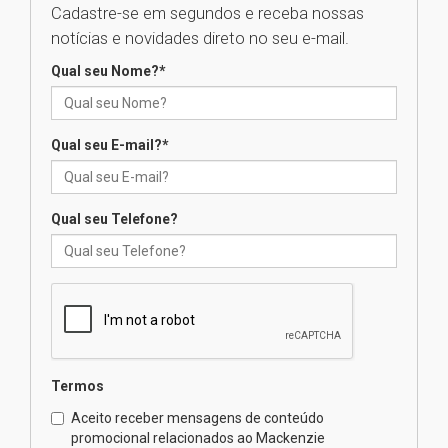
Cadastre-se em segundos e receba nossas
Seminário discute desafios
notícias e novidades direto no seu e-mail.
das novas tecnologias em
sistemas solares residenciais
Qual seu Nome?
*
04.08.2026
Qual seu E-mail?
*
Mackenzie recepciona os
calouros do segundo semestre
de 2026
04.08.2026
Qual seu Telefone?
Como o Colégio Mackenzie
Brasília prepara seus
estudantes para o PAS antes
mesmo do Ensino Médio
04.08.2026
Termos
Como os pais podem investir
Aceito receber mensagens de conteúdo
na educação dos filhos além da
promocional relacionados ao Mackenzie
escola