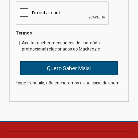
contemporânea
04.08.2026
Semana Internacional
Termos
Mackenzie promove parcerias
internacionais
Aceito receber mensagens de conteúdo
promocional relacionados ao Mackenzie
03.08.2026
Oncologista do HUEM ressalta
importância da prevenção e
diagnóstico precoce do câncer
Fique tranquilo, não encheremos a sua caixa de spam!
de pulmão
03.08.2026