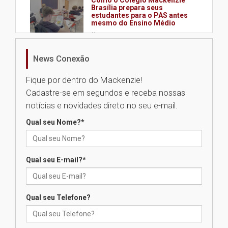
Brasília prepara seus
estudantes para o PAS antes
mesmo do Ensino Médio
04.08.2026
News Conexão
Como os pais podem investir
na educação dos filhos além da
Fique por dentro do Mackenzie!
escola
Cadastre-se em segundos e receba nossas
04.08.2026
notícias e novidades direto no seu e-mail.
Qual seu Nome?
*
XIII Fórum de Aprendizagem
Transformadora reúne
docentes para debater
inovação e desafios da
Qual seu E-mail?
*
educação superior
04.08.2026
Qual seu Telefone?
Professora do Mackenzie é
finalista do Prêmio Jabuti com
obra sobre ética e arquitetura