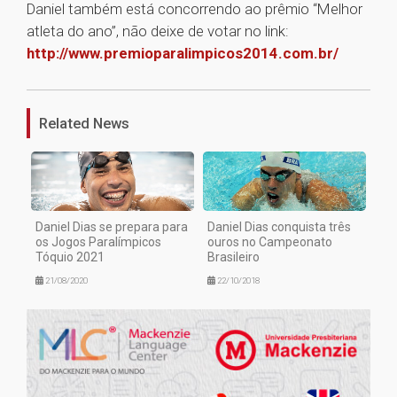
Daniel também está concorrendo ao prêmio “Melhor
atleta do ano”, não deixe de votar no link:
http://www.premioparalimpicos2014.com.br/
1
Related News
Daniel Dias se prepara para
Daniel Dias conquista três
os Jogos Paralímpicos
ouros no Campeonato
Tóquio 2021
Brasileiro
21/08/2020
22/10/2018