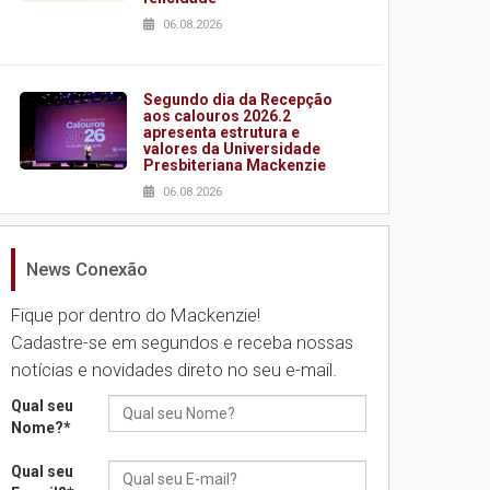
06.08.2026
Segundo dia da Recepção
aos calouros 2026.2
apresenta estrutura e
valores da Universidade
Presbiteriana Mackenzie
06.08.2026
News Conexão
Nova apresentação do
Centro de Música Brasileira
homenageia artista
Fique por dentro do Mackenzie!
brasileira
Cadastre-se em segundos e receba nossas
05.08.2026
notícias e novidades direto no seu e-mail.
Qual seu
Universidade Mackenzie
Nome?
*
realizará nova edição da
Feira EducationUSA
Qual seu
05.08.2026