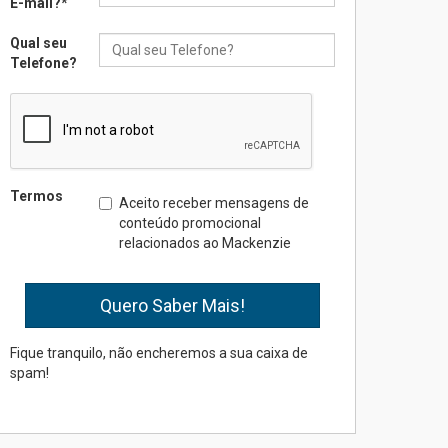
E-mail?
*
Qual seu
Seminário discute desafios
Telefone?
das novas tecnologias em
sistemas solares
residenciais
04.08.2026
Mackenzie recepciona os
Termos
Aceito receber mensagens de
calouros do segundo
conteúdo promocional
semestre de 2026
relacionados ao Mackenzie
04.08.2026
Como o Colégio Mackenzie
Brasília prepara seus
estudantes para o PAS antes
Fique tranquilo, não encheremos a sua caixa de
mesmo do Ensino Médio
spam!
04.08.2026