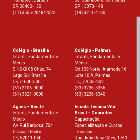
Tamboré , Barueri
Jd. Guanabara, Campinas
SP
,
06460-130
SP
,
13073-148
(11) 3555-2048/2022.
(19) 3211-4100
Colégio - Brasília
Colégio - Palmas
Infantil, Fundamental e
Infantil, Fundamental e
Médio
Médio
SHIS Ql 05 Chác. 74
Qd.108 Norte, Alameda 16
Lago Sul, Brasília
Lote 10 A, Palmas
DF
,
71600-500
TO
,
77006-902
(61) 2106-9000
(63) 3236-5366
(61) 3521-9000
(63) 3236-5340
Agnes – Recife
Escola Técnica Vital
Infantil, Fundamental e
Brasil – Dourados
Médio
Capacitação,
Av. Rui Barbosa, 704
Especialização e Cursos
Graças, Recife
Técnicos
PE
,
52011-040
Rua João Rosa Góes, 1760