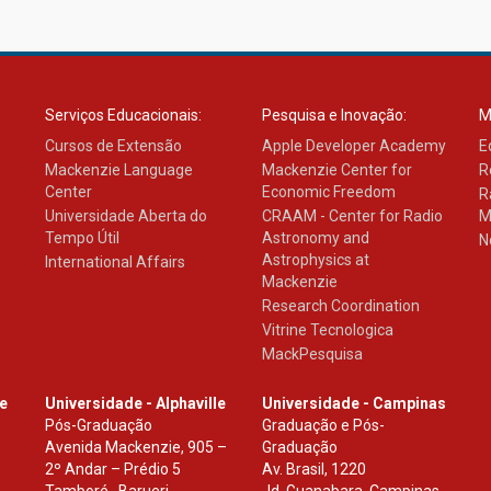
Serviços Educacionais:
Pesquisa e Inovação:
M
Cursos de Extensão
Apple Developer Academy
E
Mackenzie Language
Mackenzie Center for
R
Center
Economic Freedom
R
Universidade Aberta do
CRAAM - Center for Radio
M
Tempo Útil
Astronomy and
N
Astrophysics at
International Affairs
Mackenzie
Research Coordination
Vitrine Tecnologica
MackPesquisa
le
Universidade - Alphaville
Universidade - Campinas
Pós-Graduação
Graduação e Pós-
Avenida Mackenzie, 905 –
Graduação
2º Andar – Prédio 5
Av. Brasil, 1220