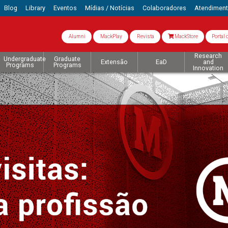
Blog
Library
Eventos
Mídias / Notícias
Colaboradores
Atendimen
Alumni
MackPlay
Revista
MackStore
Portal 
Research
Undergraduate
Graduate
Extensão
EaD
and
Programs
Programs
Innovation