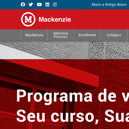
Aluno e Antigo Aluno
Selective
Mackenzie
Enrollment
Colégios
Process