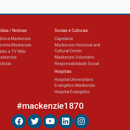
Como os pais podem investir
na educação dos filhos além
da escola
04.08.2026
ídias / Notícias:
Sociais e Culturais:
ditora Mackenzie
Capelania
evista Mackenzie
Mackenzie Historical and
Cultural Center
ádio e TV Web
ackenzie
Mackenzie Voluntário
otícias
Responsabilidade Social
Hospitais:
Hospital Universitário
Evangélico Mackenzie
Hospital Evangélico
#mackenzie1870