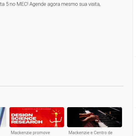
nota 5 no MEC! Agende agora mesmo sua visita,
1
Mackenzie promove
Mackenzie e Centro de