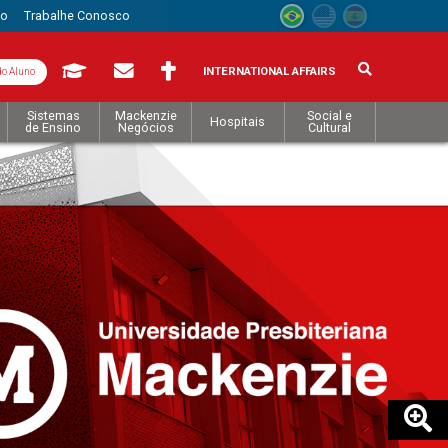
to
Trabalhe Conosco
INTERNATIONAL AFFAIRS
do Aluno
Sistemas
Mackenzie
Social e
Hospitais
de Ensino
Negócios
Cultural