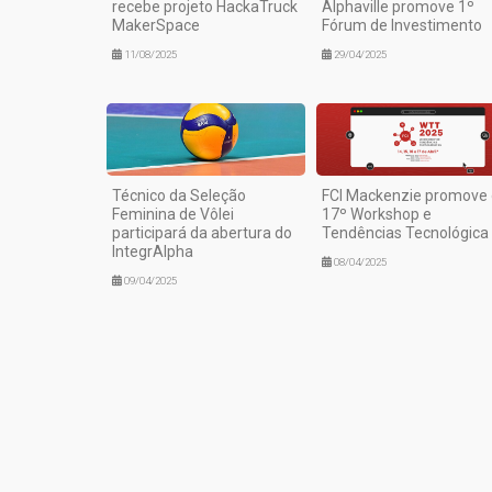
recebe projeto HackaTruck
Alphaville promove 1º
MakerSpace
Fórum de Investimento
11/08/2025
29/04/2025
Técnico da Seleção
FCI Mackenzie promove 
Feminina de Vôlei
17º Workshop e
participará da abertura do
Tendências Tecnológica
IntegrAlpha
08/04/2025
09/04/2025