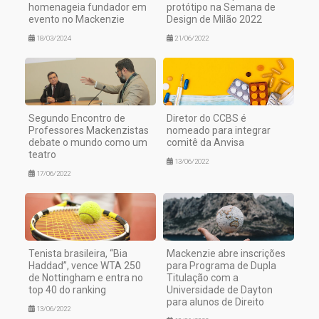
homenageia fundador em
protótipo na Semana de
evento no Mackenzie
Design de Milão 2022
18/03/2024
21/06/2022
Segundo Encontro de
Diretor do CCBS é
Professores Mackenzistas
nomeado para integrar
debate o mundo como um
comitê da Anvisa
teatro
13/06/2022
17/06/2022
Tenista brasileira, “Bia
Mackenzie abre inscrições
Haddad”, vence WTA 250
para Programa de Dupla
de Nottingham e entra no
Titulação com a
top 40 do ranking
Universidade de Dayton
para alunos de Direito
13/06/2022