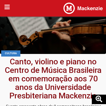
CULTURA
Canto, violino e piano no
Centro de Música Brasileira
em comemoração aos 70
anos da Universidade
Presbiteriana Mackenzie