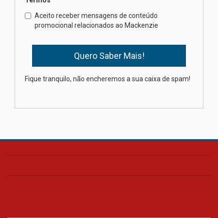
Como o Colégio Mackenzie
Brasília prepara seus
Aceito receber mensagens de conteúdo
estudantes para o PAS antes
promocional relacionados ao Mackenzie
mesmo do Ensino Médio
04.08.2026
Como os pais podem investir
Fique tranquilo, não encheremos a sua caixa de spam!
na educação dos filhos além da
escola
04.08.2026