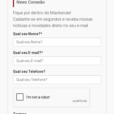
News Conexão
05.08.2026
Fique por dentro do Mackenzie!
Cadastre-se em segundos e receba nossas
Universidade Mackenzie
notícias e novidades direto no seu e-mail.
realizará nova edição da Feira
EducationUSA
Qual seu Nome?
*
05.08.2026
Qual seu E-mail?
*
Seminário discute desafios
das novas tecnologias em
sistemas solares residenciais
04.08.2026
Qual seu Telefone?
Mackenzie recepciona os
calouros do segundo semestre
de 2026
04.08.2026
Termos