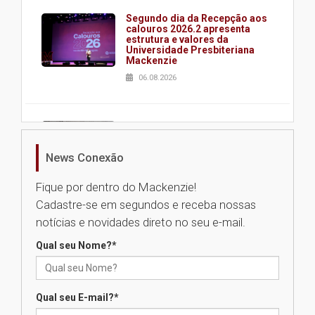
Segundo dia da Recepção aos
calouros 2026.2 apresenta
estrutura e valores da
Universidade Presbiteriana
Mackenzie
06.08.2026
Nova apresentação do Centro
de Música Brasileira
homenageia artista brasileira
News Conexão
05.08.2026
Fique por dentro do Mackenzie!
Cadastre-se em segundos e receba nossas
Universidade Mackenzie
notícias e novidades direto no seu e-mail.
realizará nova edição da Feira
EducationUSA
Qual seu Nome?
*
05.08.2026
Qual seu E-mail?
*
Seminário discute desafios
das novas tecnologias em