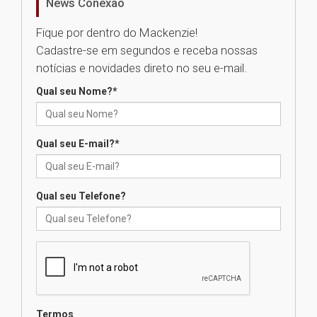
News Conexão
05.08.2026
Fique por dentro do Mackenzie!
Cadastre-se em segundos e receba nossas
Universidade Mackenzie
notícias e novidades direto no seu e-mail.
realizará nova edição da Feira
EducationUSA
Qual seu Nome?
*
05.08.2026
Qual seu E-mail?
*
Seminário discute desafios
das novas tecnologias em
sistemas solares residenciais
04.08.2026
Qual seu Telefone?
Mackenzie recepciona os
calouros do segundo semestre
de 2026
04.08.2026
Termos