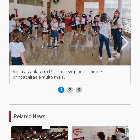
Volta às aulas em Palmas teve pipoca, picolé,
Vo
brincadeiras e muito mais.
br
1
2
3
Related News