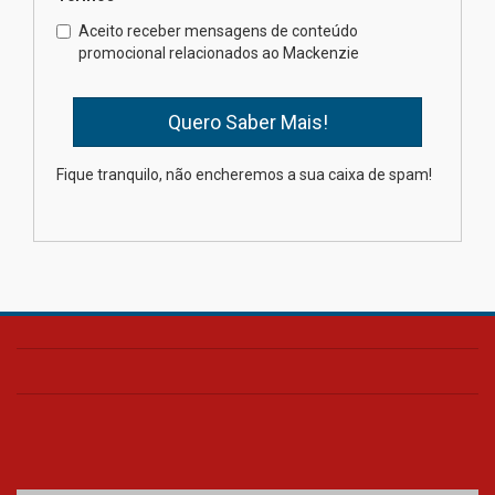
Como o Colégio Mackenzie
Brasília prepara seus
Aceito receber mensagens de conteúdo
estudantes para o PAS antes
promocional relacionados ao Mackenzie
mesmo do Ensino Médio
04.08.2026
Como os pais podem investir
Fique tranquilo, não encheremos a sua caixa de spam!
na educação dos filhos além da
escola
04.08.2026