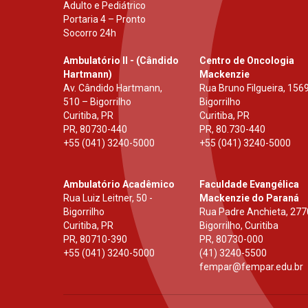
Adulto e Pediátrico
Portaria 4 – Pronto
Socorro 24h
Ambulatório II - (Cândido
Centro de Oncologia
Hartmann)
Mackenzie
Av. Cândido Hartmann,
Rua Bruno Filgueira, 1569
510 – Bigorrilho
Bigorrilho
Curitiba, PR
Curitiba, PR
PR
,
80730-440
PR
,
80.730-440
+55 (041) 3240-5000
+55 (041) 3240-5000
Ambulatório Acadêmico
Faculdade Evangélica
Rua Luiz Leitner, 50 -
Mackenzie do Paraná
Bigorrilho
Rua Padre Anchieta, 277
Curitiba, PR
Bigorrilho, Curitiba
PR
,
80710-390
PR
,
80730-000
+55 (041) 3240-5000
(41) 3240-5500
fempar@fempar.edu.br