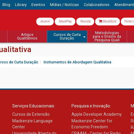
Blog
Library
Eventos
Mídias / Notícias
Colaboradores
Atendimen
Alumni
MackPlay
Revista
MackStore
Portal 
Metodologias
Artigos
Cursos de Curta
para o Ensino da
Qualitativos
Duração
Pesquisa Quali
alitativa
rsos de Curta Duração
Instrumentos de Abordagem Qualitativa
Serviços Educacionais:
Pesquisa e Inovação:
M
Cursos de Extensão
Apple Developer Academy
E
Mackenzie Language
Mackenzie Center for
R
Center
Economic Freedom
R
Universidade Aberta do
CRAAM - Center for Radio
M