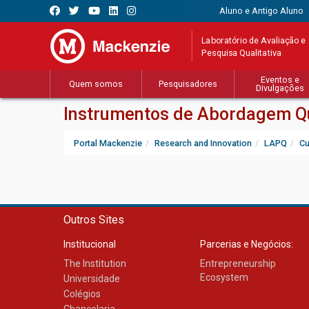
Aluno e Antigo Aluno
Laboratório de Avaliação e
Pesquisa Qualitativa
Eventos e
Quem somos
Pesquisadores
Divulgações
Instrumentos de Abordagem Qu
Portal Mackenzie
Research and Innovation
LAPQ
Cu
Outros Sites
Institucional
Parcerias e Negócios:
The Institution
Entrepreneurship
Ecosystem
Universidade
Colégios