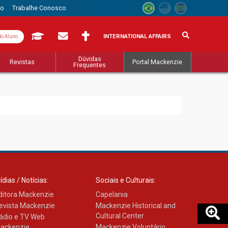
to
Trabalhe Conosco
INTERNATIONAL AFFAIRS
do Aluno
Dúvidas
Revistas
Portal Mackenzie
Frequentes
ídias / Notícias:
Sociais e Culturais:
ditora Mackenzie
Capelania
evista Mackenzie
Mackenzie Historical and
Cultural Center
ádio e TV Web
ackenzie
Mackenzie Voluntário