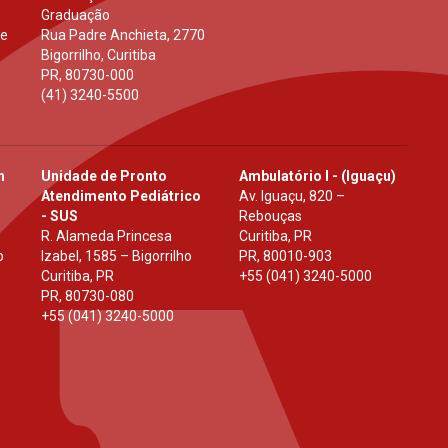
Graduação
 e
Rua Padre Anchieta, 2770
Bigorrilho, Curitiba
PR
,
80730-000
(41) 3240-5500
h
Unidade de Pronto
Ambulatório I - (Iguaçu)
Atendimento Pediátrico
Av. Iguaçu, 820 –
- SUS
Rebouças
R. Alameda Princesa
Curitiba, PR
o
Izabel, 1585 – Bigorrilho
PR
,
80010-903
Curitiba, PR
+55 (041) 3240-5000
PR
,
80730-080
+55 (041) 3240-5000