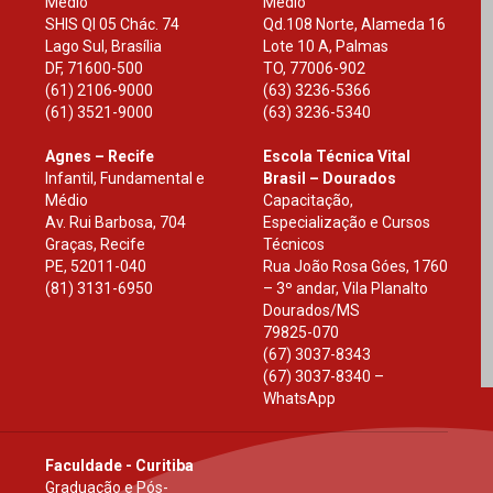
Médio
Médio
SHIS Ql 05 Chác. 74
Qd.108 Norte, Alameda 16
Lago Sul, Brasília
Lote 10 A, Palmas
DF
,
71600-500
TO
,
77006-902
(61) 2106-9000
(63) 3236-5366
(61) 3521-9000
(63) 3236-5340
Agnes – Recife
Escola Técnica Vital
Infantil, Fundamental e
Brasil – Dourados
Médio
Capacitação,
Av. Rui Barbosa, 704
Especialização e Cursos
Graças, Recife
Técnicos
PE
,
52011-040
Rua João Rosa Góes, 1760
(81) 3131-6950
– 3º andar, Vila Planalto
Dourados
/
MS
79825-070
(67) 3037-8343
(67) 3037-8340 –
WhatsApp
Faculdade - Curitiba
Graduação e Pós-