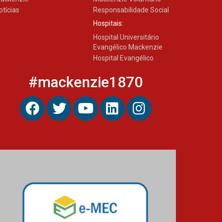
otícias
Responsabilidade Social
Hospitais:
Hospital Universitário
Evangélico Mackenzie
Hospital Evangélico
#mackenzie1870