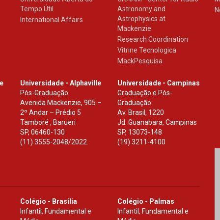
Tempo Útil
Astronomy and
N
Astrophysics at
International Affairs
Mackenzie
Research Coordination
Vitrine Tecnologica
MackPesquisa
le
Universidade - Alphaville
Universidade - Campinas
Pós-Graduação
Graduação e Pós-
Avenida Mackenzie, 905 –
Graduação
2º Andar – Prédio 5
Av. Brasil, 1220
Tamboré , Barueri
Jd. Guanabara, Campinas
SP
,
06460-130
SP
,
13073-148
(11) 3555-2048/2022.
(19) 3211-4100
Colégio - Brasília
Colégio - Palmas
Infantil, Fundamental e
Infantil, Fundamental e