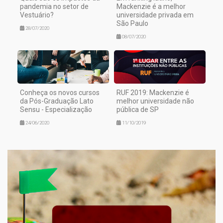
pandemia no setor de
Mackenzie é a melhor
Vestuário?
universidade privada em
São Paulo
28/07/2020
08/07/2020
Conheça os novos cursos
RUF 2019: Mackenzie é
da Pós-Graduação Lato
melhor universidade não
Sensu - Especialização
pública de SP
24/06/2020
11/10/2019