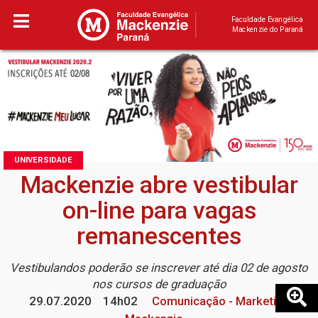
Faculdade Evangélica
Mackenzie do Paraná
UNIVERSIDADE
Mackenzie abre vestibular
on-line para vagas
remanescentes
Vestibulandos poderão se inscrever até dia 02 de agosto
nos cursos de graduação
29.07.2020
14h02
Comunicação - Marketing