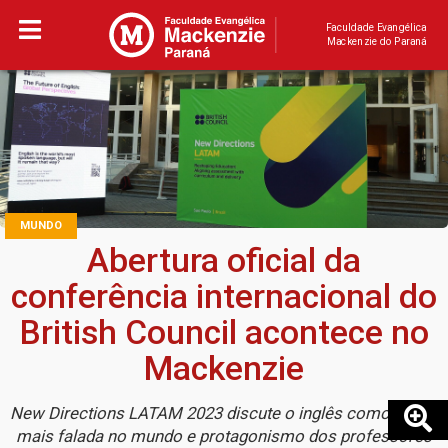
Faculdade Evangélica
Mackenzie do Paraná
MUNDO
Abertura oficial da
conferência internacional do
British Council acontece no
Mackenzie
New Directions LATAM 2023 discute o inglês como língua
mais falada no mundo e protagonismo dos professores