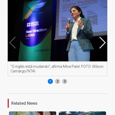
"O inglês está mudando", afirma Mina Patel. FOTO: Wilson
Fel
Camargo/NTAI
ev
1
2
3
Related News