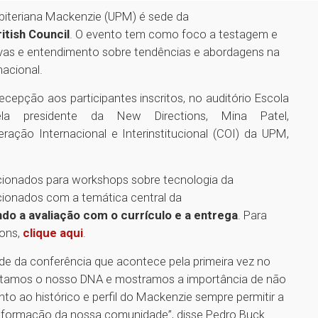
sbiteriana Mackenzie (UPM) é sede da
ritish Council
. O evento tem como foco a testagem e
tivas e entendimento sobre tendências e abordagens na
nacional.
ecepção aos participantes inscritos, no auditório Escola
pela presidente da New Directions, Mina Patel,
ação Internacional e Interinstitucional (COI) da UPM,
ecionados para workshops sobre tecnologia da
lacionados com a temática central da
do a avaliação com o currículo e a entrega
. Para
ions,
clique aqui
.
ede da conferência que acontece pela primeira vez no
sgatamos o nosso DNA e mostramos a importância de não
 ao histórico e perfil do Mackenzie sempre permitir a
 a formação da nossa comunidade”, disse Pedro Buck.