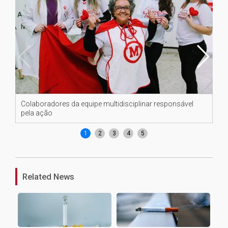
Colaboradores da equipe multidisciplinar responsável
An
pela ação
con
1
2
3
4
5
Related News