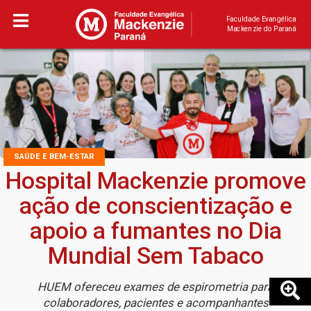
Faculdade Evangélica
Mackenzie do Paraná
SAÚDE E BEM-ESTAR
Hospital Mackenzie promove
ação de conscientização e
apoio a fumantes no Dia
Mundial Sem Tabaco
HUEM ofereceu exames de espirometria para
colaboradores, pacientes e acompanhantes