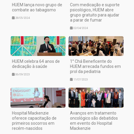
HUEM lança novo grupo de
Com medicação e suporte
combate ao tabagismo
psicológico, HUEM abre
grupo gratuito para ajudar
28/05/2024
a parar de fumar
02/04/2024
HUEM celebra 64 anos de
1° Chá Beneficente do
dedicação à saúde
HUEM arrecada fundos em
prol da pediatria
06/09/2023
11/07/2023
Hospital Mackenzie
Avanços em tratamento
oferece capacitação de
oncológico são debatidos
primeiros socorros em
em evento do Hospital
recém-nascidos
Mackenzie