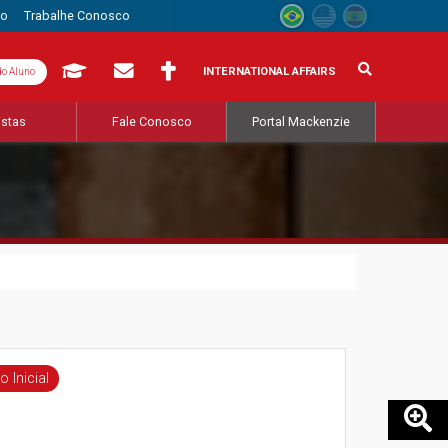
to
Trabalhe Conosco
INTERNATIONAL AFFAIRS
do Aluno
istas
Fale Conosco
Portal Mackenzie
 Inicial