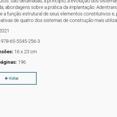
utos. São detalhadas, a princípio, a evolução dos sistem
da, abordagens sobre a prática da implantação. Adentran
e a função estrutural de seus elementos constitutivos e, 
icativas de quatro dos sistemas de construção mais utiliz
2021
:
978-65-5545-256-3
nsões:
16 x 23 cm
páginas:
196
Voltar