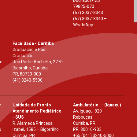
Dourados
/
MS
79825-070
(67) 3037-8343
(67) 3037-8340 –
WhatsApp
Faculdade - Curitiba
Graduação e Pós-
Graduação
 e
Rua Padre Anchieta, 2770
Bigorrilho, Curitiba
PR
,
80730-000
(41) 3240-5500
h
Unidade de Pronto
Ambulatório I - (Iguaçu)
Atendimento Pediátrico
Av. Iguaçu, 820 –
- SUS
Rebouças
R. Alameda Princesa
Curitiba, PR
o
Izabel, 1585 – Bigorrilho
PR
,
80010-903
Curitiba, PR
+55 (041) 3240-5000