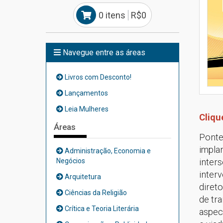
0 itens
R$0
Navegue entre as áreas
Livros com Desconto!
Lançamentos
Leia Mulheres
Cliqu
Áreas
Ponte
implan
Administração, Economia e
Negócios
inter
interv
Arquitetura
diret
Ciências da Religião
de tr
Crítica e Teoria Literária
aspect