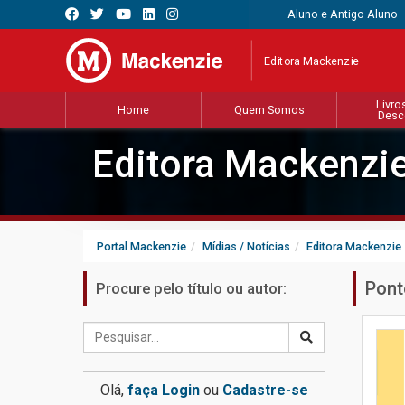
Aluno e Antigo Aluno
Editora Mackenzie
Livro
Home
Quem Somos
Desc
Editora Mackenzi
Portal Mackenzie
Mídias / Notícias
Editora Mackenzie
Pont
Procure pelo título ou autor:
Olá,
faça Login
ou
Cadastre-se