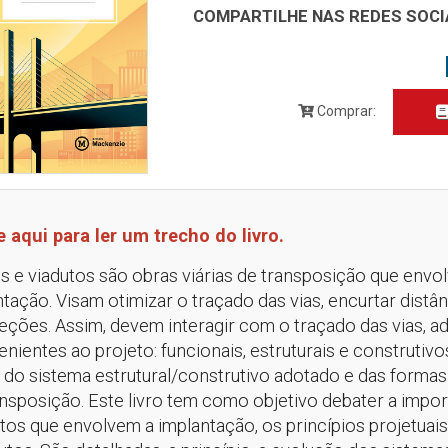
COMPARTILHE NAS REDES SOCI
Comprar:
e aqui para ler um trecho do livro.
s e viadutos são obras viárias de transposição que envo
tação. Visam otimizar o traçado das vias, encurtar dist
seções. Assim, devem interagir com o traçado das vias, 
enientes ao projeto: funcionais, estruturais e construti
o do sistema estrutural/construtivo adotado e das form
ansposição. Este livro tem como objetivo debater a impo
os que envolvem a implantação, os princípios projetuais