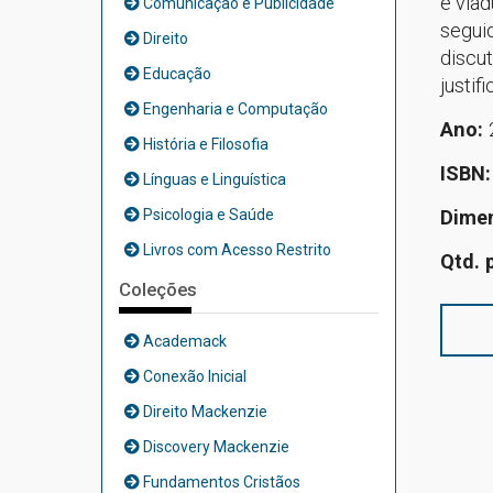
e viad
Comunicação e Publicidade
segui
Direito
discut
Educação
justif
Engenharia e Computação
Ano:
História e Filosofia
ISBN
Línguas e Linguística
Psicologia e Saúde
Dime
Livros com Acesso Restrito
Qtd. 
Coleções
Academack
Conexão Inicial
Direito Mackenzie
Discovery Mackenzie
Fundamentos Cristãos