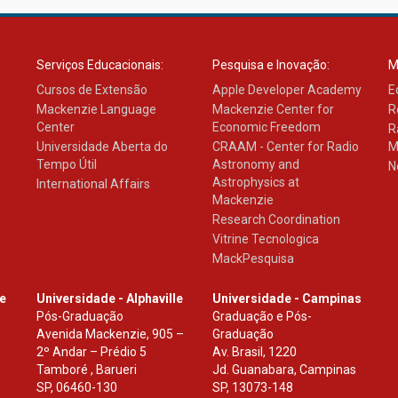
Serviços Educacionais:
Pesquisa e Inovação:
M
Cursos de Extensão
Apple Developer Academy
E
Mackenzie Language
Mackenzie Center for
R
Center
Economic Freedom
R
Universidade Aberta do
CRAAM - Center for Radio
M
Tempo Útil
Astronomy and
N
Astrophysics at
International Affairs
Mackenzie
Research Coordination
Vitrine Tecnologica
MackPesquisa
le
Universidade - Alphaville
Universidade - Campinas
Pós-Graduação
Graduação e Pós-
Avenida Mackenzie, 905 –
Graduação
2º Andar – Prédio 5
Av. Brasil, 1220
Tamboré , Barueri
Jd. Guanabara, Campinas
SP
,
06460-130
SP
,
13073-148