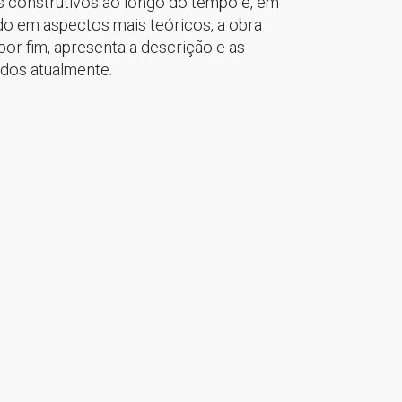
as construtivos ao longo do tempo e, em
do em aspectos mais teóricos, a obra
por fim, apresenta a descrição e as
ados atualmente.