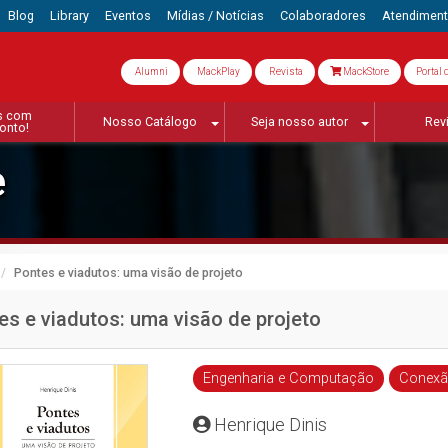
Blog
Library
Eventos
Mídias / Notícias
Colaboradores
Atendimen
Alumni
MackPlay
Revista
MackStore
Portal 
s com
Nosso Catálogo
Seja nosso autor
Rev
onto!
e
Pontes e viadutos: uma visão de projeto
es e viadutos: uma visão de projeto
Engenharia e Computação
Conexão
Henrique Dinis