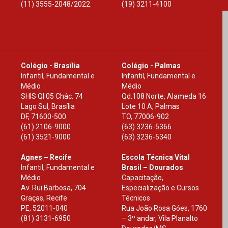
(11) 3555-2048/2022.
(19) 3211-4100
Colégio - Brasília
Colégio - Palmas
Infantil, Fundamental e
Infantil, Fundamental e
Médio
Médio
SHIS Ql 05 Chác. 74
Qd.108 Norte, Alameda 16
Lago Sul, Brasília
Lote 10 A, Palmas
DF
,
71600-500
TO
,
77006-902
(61) 2106-9000
(63) 3236-5366
(61) 3521-9000
(63) 3236-5340
Agnes – Recife
Escola Técnica Vital
Infantil, Fundamental e
Brasil – Dourados
Médio
Capacitação,
Av. Rui Barbosa, 704
Especialização e Cursos
Graças, Recife
Técnicos
PE
,
52011-040
Rua João Rosa Góes, 1760
(81) 3131-6950
– 3º andar, Vila Planalto