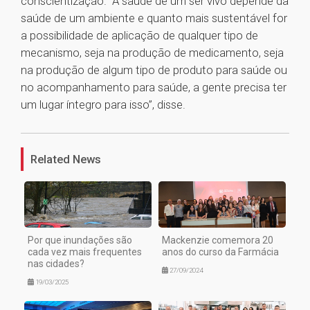
conscientização. “A saúde de um ser vivo depende da
saúde de um ambiente e quanto mais sustentável for
a possibilidade de aplicação de qualquer tipo de
mecanismo, seja na produção de medicamento, seja
na produção de algum tipo de produto para saúde ou
no acompanhamento para saúde, a gente precisa ter
um lugar íntegro para isso”, disse.
1
Related News
Por que inundações são
Mackenzie comemora 20
cada vez mais frequentes
anos do curso da Farmácia
nas cidades?
27/09/2024
19/03/2025