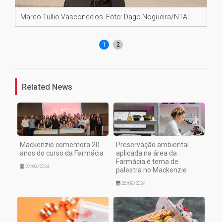
Jo
Marco Tullio Vasconcelos. Foto: Dago Nogueira/NTAI.
No
1
2
Related News
Mackenzie comemora 20
Preservação ambiental
anos do curso da Farmácia
aplicada na área da
Farmácia é tema de
27/09/2024
palestra no Mackenzie
26/09/2024