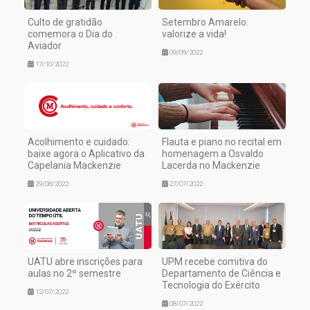
Culto de gratidão
Setembro Amarelo:
comemora o Dia do
valorize a vida!
Aviador
09/09/2022
17/10/2022
Acolhimento e cuidado:
Flauta e piano no recital em
baixe agora o Aplicativo da
homenagem a Osvaldo
Capelania Mackenzie
Lacerda no Mackenzie
29/08/2022
27/07/2022
UATU abre inscrições para
UPM recebe comitiva do
aulas no 2º semestre
Departamento de Ciência e
Tecnologia do Exército
12/07/2022
08/07/2022