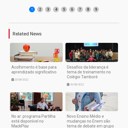
1
2
3
4
5
6
7
8
9
Related News
Acolhimento é base para
Desafios da liderança é
aprendizado significativo
tema de treinamento no
Colégio Tamboré
25/08/2022
16/08/2022
No ar: programa Partilha
Novo Ensino Médio e
está disponível no
mudanças no Enem são
MackPlay
tema de debate em grupo