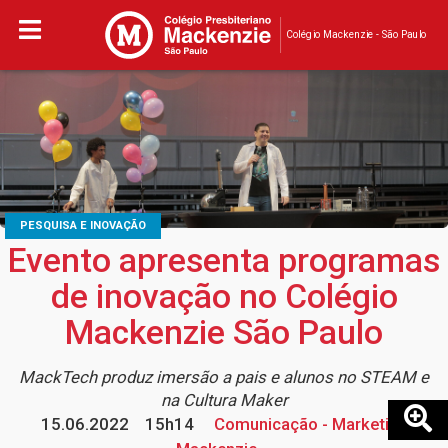
Colégio Mackenzie - São Paulo
PESQUISA E INOVAÇÃO
Evento apresenta programas
de inovação no Colégio
Mackenzie São Paulo
MackTech produz imersão a pais e alunos no STEAM e
na Cultura Maker
15.06.2022
15h14
Comunicação - Marketing