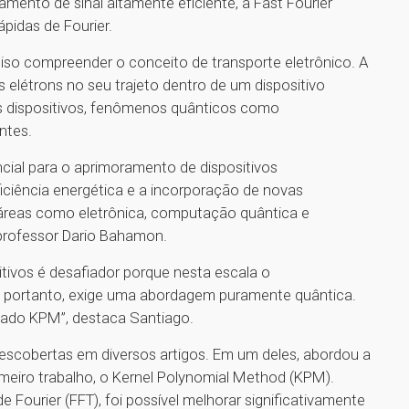
mento de sinal altamente eficiente, a Fast Fourier
pidas de Fourier.
iso compreender o conceito de transporte eletrônico. A
 elétrons no seu trajeto dentro de um dispositivo
s dispositivos, fenômenos quânticos como
antes.
ial para o aprimoramento de dispositivos
ciência energética e a incorporação de novas
 áreas como eletrônica, computação quântica e
 professor Dario Bahamon.
itivos é desafiador porque nesta escala o
 portanto, exige uma abordagem puramente quântica.
ado KPM”, destaca Santiago.
escobertas em diversos artigos. Em um deles, abordou a
meiro trabalho, o Kernel Polynomial Method (KPM).
 Fourier (FFT), foi possível melhorar significativamente