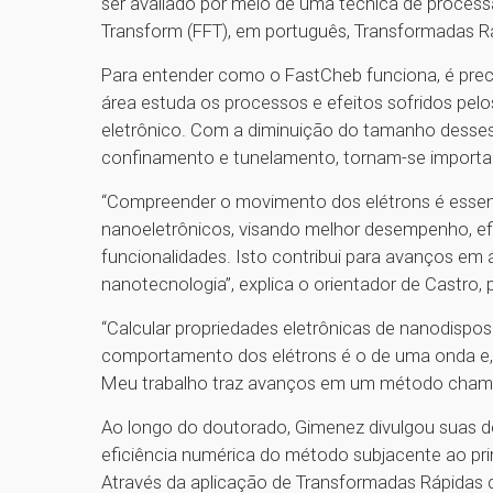
ser avaliado por meio de uma técnica de processa
Transform (FFT), em português, Transformadas Rá
Para entender como o FastCheb funciona, é prec
área estuda os processos e efeitos sofridos pelos
eletrônico. Com a diminuição do tamanho desse
confinamento e tunelamento, tornam-se import
“Compreender o movimento dos elétrons é essenc
nanoeletrônicos, visando melhor desempenho, efi
funcionalidades. Isto contribui para avanços em
nanotecnologia”, explica o orientador de Castro,
“Calcular propriedades eletrônicas de nanodispos
comportamento dos elétrons é o de uma onda e,
Meu trabalho traz avanços em um método cham
Ao longo do doutorado, Gimenez divulgou suas d
eficiência numérica do método subjacente ao pri
Através da aplicação de Transformadas Rápidas de