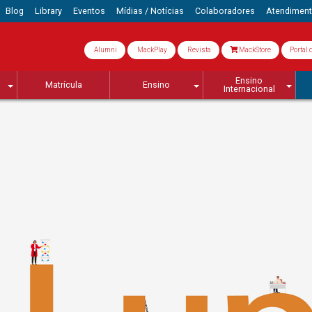
Blog
Library
Eventos
Mídias / Notícias
Colaboradores
Atendimen
Alumni
MackPlay
Revista
MackStore
Portal 
Ensino
Matrícula
Ensino
Internacional