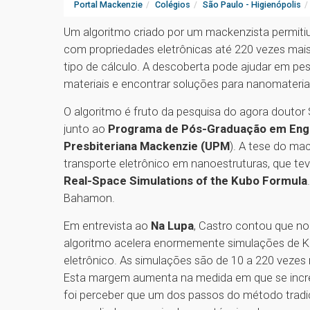
Portal Mackenzie
Colégios
São Paulo - Higienópolis
Um algoritmo criado por um mackenzista permiti
com propriedades eletrônicas até 220 vezes mais 
tipo de cálculo. A descoberta pode ajudar em pe
materiais e encontrar soluções para nanomateria
O algoritmo é fruto da pesquisa do agora doutor
junto ao
Programa de Pós-Graduação em Engen
Presbiteriana Mackenzie (UPM
). A tese do ma
transporte eletrônico em nanoestruturas, que te
Real-Space Simulations of the Kubo Formula
Bahamon.
Em entrevista ao
Na Lupa
, Castro contou que n
algoritmo acelera enormemente simulações de K
eletrônico. As simulações são de 10 a 220 vezes
Esta margem aumenta na medida em que se incre
foi perceber que um dos passos do método tradici