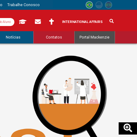
to
Trabalhe Conosco
INTERNATIONAL AFFAIRS
do Aluno
Notícias
Contatos
Portal Mackenzie