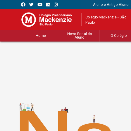
Aluno e Antigo Aluno
Colégio Mackenzie - São
Paulo
Novo Portal do
Home
O Colégio
Aluno