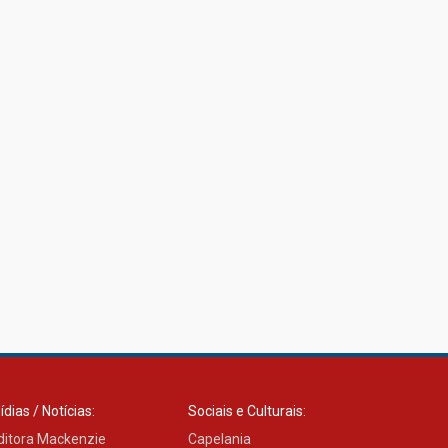
ídias / Notícias:
Sociais e Culturais:
ditora Mackenzie
Capelania