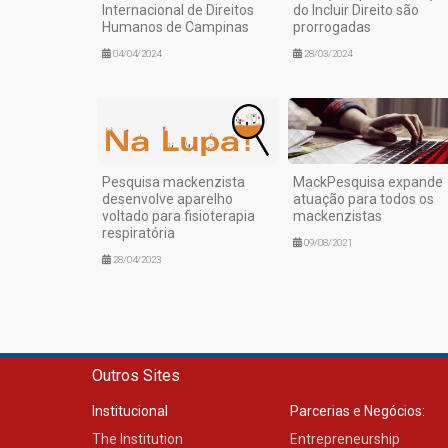
Internacional de Direitos
do Incluir Direito são
Humanos de Campinas
prorrogadas
04/04/2024
28/03/2024
Pesquisa mackenzista
MackPesquisa expande
desenvolve aparelho
atuação para todos os
voltado para fisioterapia
mackenzistas
respiratória
09/08/2021
28/04/2023
Outros Sites
Institucional
Parcerias e Negócios:
The Institution
Entrepreneurship