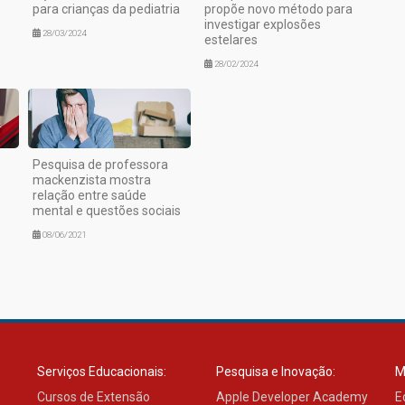
para crianças da pediatria
propõe novo método para
investigar explosões
28/03/2024
estelares
28/02/2024
Pesquisa de professora
mackenzista mostra
relação entre saúde
mental e questões sociais
08/06/2021
Serviços Educacionais:
Pesquisa e Inovação:
M
Cursos de Extensão
Apple Developer Academy
E