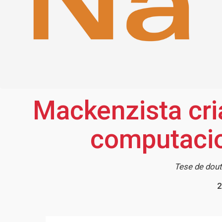
Mackenzista cri
computacio
Tese de dout
2