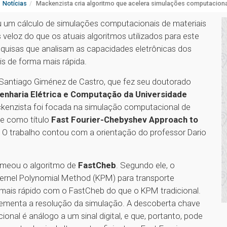
Notícias
Mackenzista cria algoritmo que acelera simulações computaciona
u um cálculo de simulações computacionais de materiais
veloz do que os atuais algoritmos utilizados para este
squisas que analisam as capacidades eletrônicas dos
is de forma mais rápida.
 Santiago Giménez de Castro, que fez seu doutorado
haria Elétrica e Computação da Universidade
ckenzista foi focada na simulação computacional de
ve como título
Fast Fourier-Chebyshev Approach to
. O trabalho contou com a orientação do professor Dario
omeou o algoritmo de
FastCheb
. Segundo ele, o
ernel Polynomial Method (KPM) para transporte
 mais rápido com o FastCheb do que o KPM tradicional.
menta a resolução da simulação. A descoberta chave
onal é análogo a um sinal digital, e que, portanto, pode