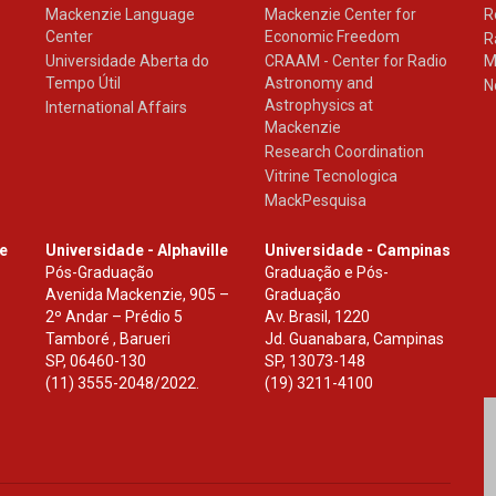
Mackenzie Language
Mackenzie Center for
R
Center
Economic Freedom
R
Universidade Aberta do
CRAAM - Center for Radio
M
Tempo Útil
Astronomy and
N
Astrophysics at
International Affairs
Mackenzie
Research Coordination
Vitrine Tecnologica
MackPesquisa
le
Universidade - Alphaville
Universidade - Campinas
Pós-Graduação
Graduação e Pós-
Avenida Mackenzie, 905 –
Graduação
2º Andar – Prédio 5
Av. Brasil, 1220
Tamboré , Barueri
Jd. Guanabara, Campinas
SP
,
06460-130
SP
,
13073-148
(11) 3555-2048/2022.
(19) 3211-4100