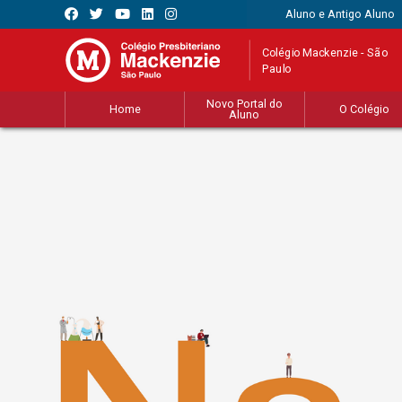
Aluno e Antigo Aluno
Colégio Mackenzie - São
Paulo
Novo Portal do
Home
O Colégio
Aluno