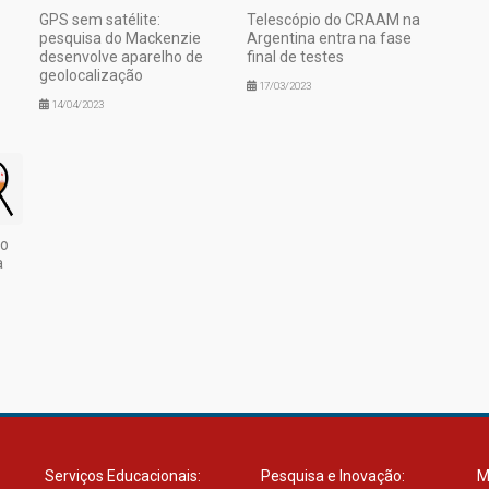
GPS sem satélite:
Telescópio do CRAAM na
pesquisa do Mackenzie
Argentina entra na fase
desenvolve aparelho de
final de testes
geolocalização
17/03/2023
14/04/2023
ão
a
Serviços Educacionais:
Pesquisa e Inovação:
M