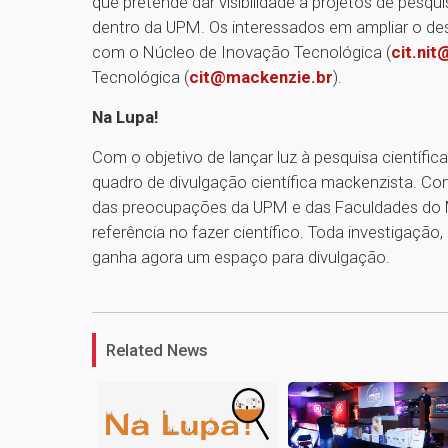
que pretende dar visibilidade a projetos de pesq
dentro da UPM. Os interessados em ampliar o d
com o Núcleo de Inovação Tecnológica (
cit.ni
Tecnológica (
cit@mackenzie.br
).
Na Lupa!
Com o objetivo de lançar luz à pesquisa científi
quadro de divulgação científica mackenzista. Co
das preocupações da UPM e das Faculdades do M
referência no fazer científico. Toda investigação
ganha agora um espaço para divulgação.
Related News