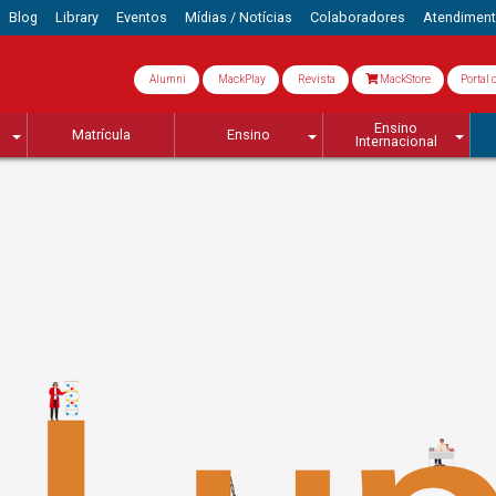
Blog
Library
Eventos
Mídias / Notícias
Colaboradores
Atendimen
Alumni
MackPlay
Revista
MackStore
Portal 
Ensino
Matrícula
Ensino
Internacional