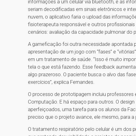
informações a um celular via bluetooth, e as inf
seriam decodificadas em sinais eletrônicos e int
nuvem, o aplicativo faria o upload das informaç
fisioterapeuta responsável e outros profissionais 
cenários: avaliação da capacidade pulmonar do pa
A gameficação foi outra necessidade apontada pel
apresentação de um jogo com “fases” e “vitórias
em um tratamento de saúde. “Isso é muito import
tela o que está fazendo. Esse feedback aumenta 
algo prazeroso. O paciente busca o alvo das fase
exercícios”, explica Fernandes.
O processo de prototipagem incluiu professores e
Computação. E há espaço para outros. O design 
aperfeiçoados, uma tarefa para os alunos da Facu
preciso que o projeto avance, ele mesmo, para a
O tratamento respiratório pelo celular é um dos p