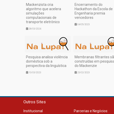
Mackenzista cria
Encerramento do
algoritmo que acelera
Hackathon da Escola de
simulações
Engenharia premia
computacionais de
vencedores
transporte eletrônico
04/05/2023
28/03/2024
Pesquisa analisa violência
Membranas filtrantes s
doméstica sob a
construídas em pesquis
perspectiva da linguística
do Mackenzie
10/03/2023
23/02/2023
Outros Sites
Institucional
Parcerias e Negócios: