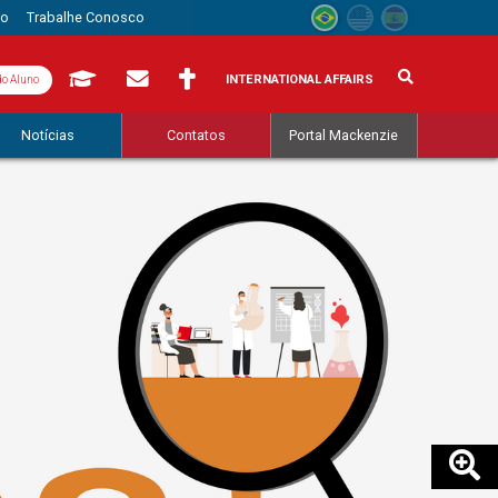
to
Trabalhe Conosco
INTERNATIONAL AFFAIRS
do Aluno
Notícias
Contatos
Portal Mackenzie