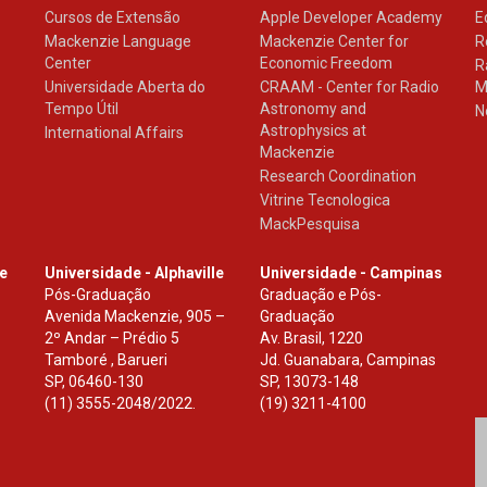
Cursos de Extensão
Apple Developer Academy
E
Mackenzie Language
Mackenzie Center for
R
Center
Economic Freedom
R
Universidade Aberta do
CRAAM - Center for Radio
M
Tempo Útil
Astronomy and
N
Astrophysics at
International Affairs
Mackenzie
Research Coordination
Vitrine Tecnologica
MackPesquisa
le
Universidade - Alphaville
Universidade - Campinas
Pós-Graduação
Graduação e Pós-
Avenida Mackenzie, 905 –
Graduação
2º Andar – Prédio 5
Av. Brasil, 1220
Tamboré , Barueri
Jd. Guanabara, Campinas
SP
,
06460-130
SP
,
13073-148
(11) 3555-2048/2022.
(19) 3211-4100