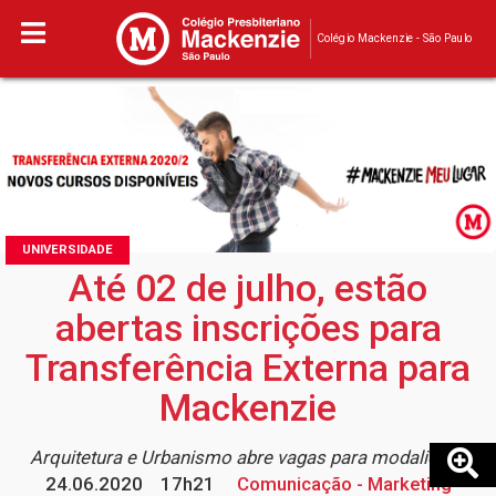
Colégio Mackenzie - São Paulo
UNIVERSIDADE
Até 02 de julho, estão
abertas inscrições para
Transferência Externa para
Mackenzie
Arquitetura e Urbanismo abre vagas para modalidade
24.06.2020
17h21
Comunicação - Marketing