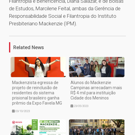
Filantropia e Beneficência, Diana Salazar, e de Bolsas
de Estudos, Marcilene Feital, ambas da Gerência de
Responsabilidade Social e Filantropia do Instituto
Presbiteriano Mackenzie (IPM).
1
Related News
Mackenzista egressa de
Alunos do Mackenzie
projeto de reinclusão de
Campinas arrecadam mais
residentes do sistema
R$ 4 mil para instituição
prisional brasileiro ganha
Cidade dos Meninos
prêmio da Expo Favela MG
23/05/2023
03/10/2023