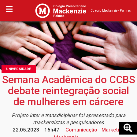
Colégio Mackenzie - Palmas
UNIVERSIDADE
Semana Acadêmica do CCBS
debate reintegração social
de mulheres em cárcere
Projeto inter e transdiciplinar foi apresentado para
mackenzistas e pesquisadores
22.05.2023
16h47
Comunicação - Marketing