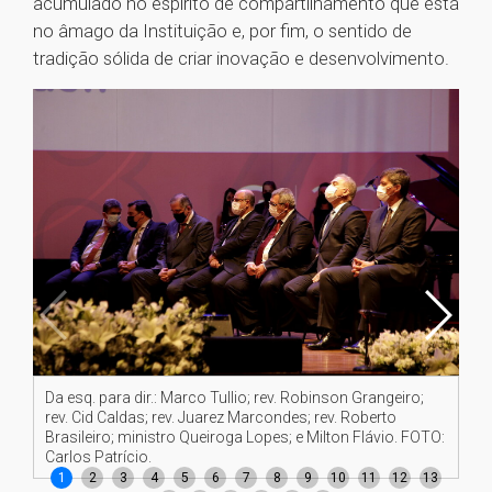
acumulado no espírito de compartilhamento que está
no âmago da Instituição e, por fim, o sentido de
tradição sólida de criar inovação e desenvolvimento.
Da esq. para dir.: Marco Tullio; rev. Robinson Grangeiro;
Re
rev. Cid Caldas; rev. Juarez Marcondes; rev. Roberto
a 
Brasileiro; ministro Queiroga Lopes; e Milton Flávio. FOTO:
Carlos Patrício.
1
2
3
4
5
6
7
8
9
10
11
12
13