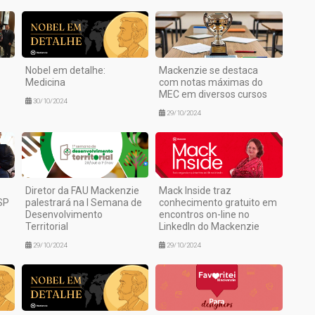
Nobel em detalhe:
Mackenzie se destaca
Medicina
com notas máximas do
MEC em diversos cursos
30/10/2024
29/10/2024
Diretor da FAU Mackenzie
Mack Inside traz
SP
palestrará na I Semana de
conhecimento gratuito em
Desenvolvimento
encontros on-line no
Territorial
LinkedIn do Mackenzie
29/10/2024
29/10/2024