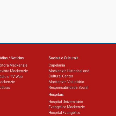
ídias / Notícias:
Sociais e Culturais:
ditora Mackenzie
Capelania
evista Mackenzie
Mackenzie Historical and
Cultural Center
ádio e TV Web
ackenzie
Mackenzie Voluntário
otícias
Responsabilidade Social
Hospitais:
Hospital Universitário
Evangélico Mackenzie
Hospital Evangélico