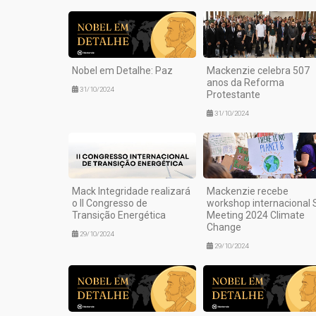
Nobel em Detalhe: Paz
Mackenzie celebra 507
anos da Reforma
31/10/2024
Protestante
31/10/2024
Mack Integridade realizará
Mackenzie recebe
o II Congresso de
workshop internacional 
Transição Energética
Meeting 2024 Climate
Change
29/10/2024
29/10/2024