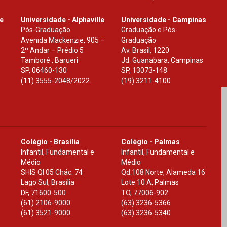
le
Universidade - Alphaville
Universidade - Campinas
Pós-Graduação
Graduação e Pós-
Avenida Mackenzie, 905 –
Graduação
2º Andar – Prédio 5
Av. Brasil, 1220
Tamboré , Barueri
Jd. Guanabara, Campinas
SP
,
06460-130
SP
,
13073-148
(11) 3555-2048/2022.
(19) 3211-4100
Colégio - Brasília
Colégio - Palmas
Infantil, Fundamental e
Infantil, Fundamental e
Médio
Médio
SHIS Ql 05 Chác. 74
Qd.108 Norte, Alameda 16
Lago Sul, Brasília
Lote 10 A, Palmas
DF
,
71600-500
TO
,
77006-902
(61) 2106-9000
(63) 3236-5366
(61) 3521-9000
(63) 3236-5340