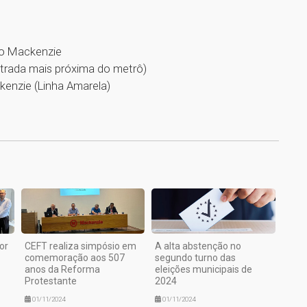
do Mackenzie
ntrada mais próxima do metrô)
enzie (Linha Amarela)
1
or
CEFT realiza simpósio em
A alta abstenção no
comemoração aos 507
segundo turno das
anos da Reforma
eleições municipais de
Protestante
2024
01/11/2024
01/11/2024