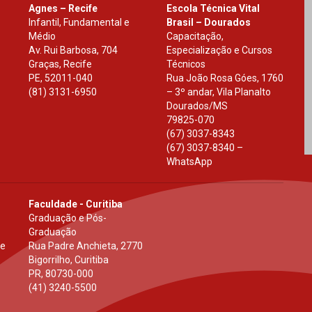
Agnes – Recife
Escola Técnica Vital
Infantil, Fundamental e
Brasil – Dourados
Médio
Capacitação,
Av. Rui Barbosa, 704
Especialização e Cursos
Graças, Recife
Técnicos
PE
,
52011-040
Rua João Rosa Góes, 1760
(81) 3131-6950
– 3º andar, Vila Planalto
Dourados
/
MS
79825-070
(67) 3037-8343
(67) 3037-8340 –
WhatsApp
Faculdade - Curitiba
Graduação e Pós-
Graduação
 e
Rua Padre Anchieta, 2770
Bigorrilho, Curitiba
PR
,
80730-000
(41) 3240-5500