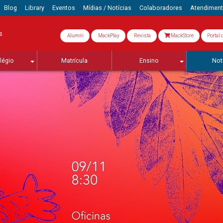
Blog
Library
Eventos
Mídias / Notícias
Colaboradores
Atendimen
s
Alumni
MackPlay
Revista
MackStore
Portal 
légio
Matrícula
Ensino
Not