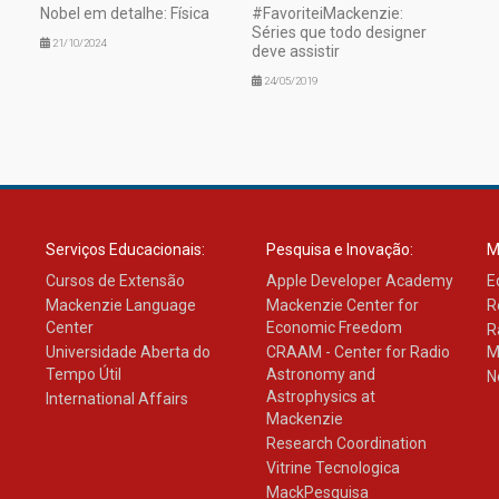
Nobel em detalhe: Física
#FavoriteiMackenzie:
Séries que todo designer
21/10/2024
deve assistir
24/05/2019
Serviços Educacionais:
Pesquisa e Inovação:
M
Cursos de Extensão
Apple Developer Academy
E
Mackenzie Language
Mackenzie Center for
R
Center
Economic Freedom
R
Universidade Aberta do
CRAAM - Center for Radio
M
Tempo Útil
Astronomy and
N
Astrophysics at
International Affairs
Mackenzie
Research Coordination
Vitrine Tecnologica
MackPesquisa