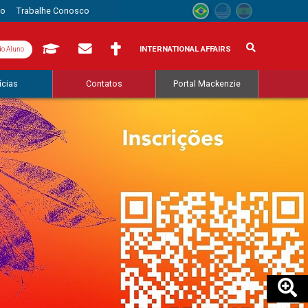
to
Trabalhe Conosco
INTERNATIONAL AFFAIRS
do Aluno
ícias
Contatos
Portal Mackenzie