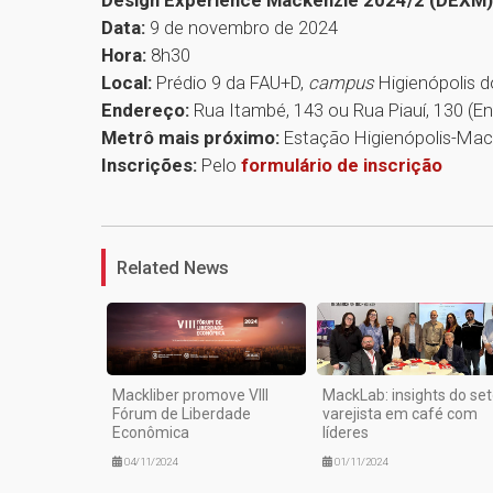
Design Experience Mackenzie 2024/2 (DEXM)
Data:
9 de novembro de 2024
Hora:
8h30
Local:
Prédio 9 da FAU+D,
campus
Higienópolis 
Endereço:
Rua Itambé, 143 ou Rua Piauí, 130 (E
Metrô mais próximo:
Estação Higienópolis-Mack
Inscrições:
Pelo
formulário de inscrição
Related News
Mackliber promove VIII
MackLab: insights do set
Fórum de Liberdade
varejista em café com
Econômica
líderes
04/11/2024
01/11/2024