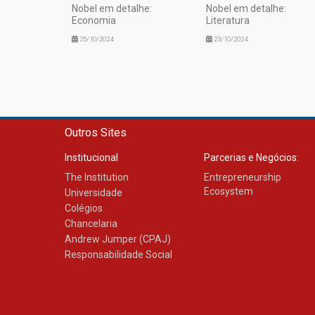
Nobel em detalhe:
Nobel em detalhe:
Economia
Literatura
25/10/2024
23/10/2024
Outros Sites
Institucional
Parcerias e Negócios:
The Institution
Entrepreneurship
Ecosystem
Universidade
Colégios
Chancelaria
Andrew Jumper (CPAJ)
Responsabilidade Social