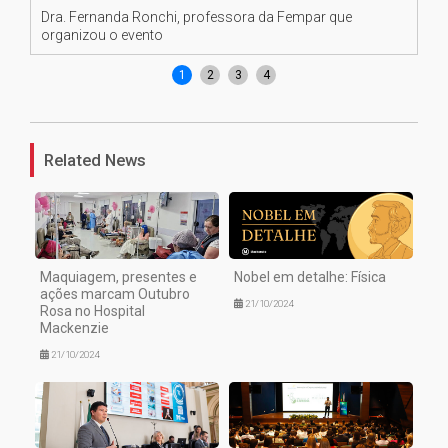
Dra. Fernanda Ronchi, professora da Fempar que
Dr
organizou o evento
tu
1
2
3
4
Related News
Maquiagem, presentes e
Nobel em detalhe: Física
ações marcam Outubro
21/10/2024
Rosa no Hospital
Mackenzie
21/10/2024