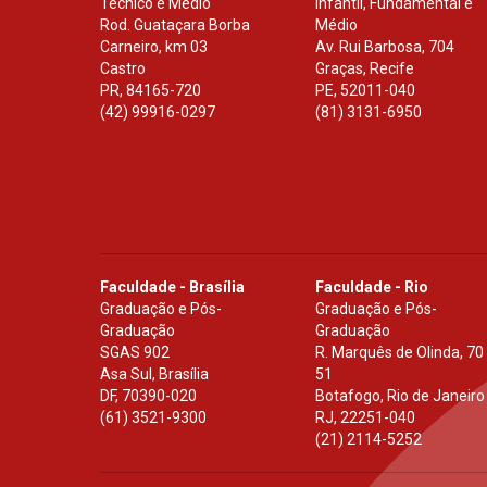
Técnico e Médio
Infantil, Fundamental e
Rod. Guataçara Borba
Médio
Carneiro, km 03
Av. Rui Barbosa, 704
Castro
Graças, Recife
PR
,
84165-720
PE
,
52011-040
(42) 99916-0297
(81) 3131-6950
Faculdade - Brasília
Faculdade - Rio
Graduação e Pós-
Graduação e Pós-
Graduação
Graduação
SGAS 902
R. Marquês de Olinda, 70
Asa Sul, Brasília
51
DF
,
70390-020
Botafogo, Rio de Janeiro
(61) 3521-9300
RJ
,
22251-040
(21) 2114-5252