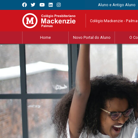
Aluno e Antigo Aluno
Colégio Mackenzie - Palma
Home
Novo Portal do Aluno
O Co