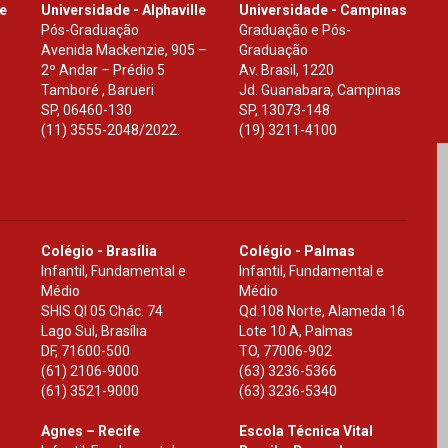
le
Universidade - Alphaville
Universidade - Campinas
Pós-Graduação
Graduação e Pós-
Avenida Mackenzie, 905 –
Graduação
2º Andar – Prédio 5
Av. Brasil, 1220
Tamboré , Barueri
Jd. Guanabara, Campinas
SP
,
06460-130
SP
,
13073-148
(11) 3555-2048/2022.
(19) 3211-4100
Colégio - Brasília
Colégio - Palmas
Infantil, Fundamental e
Infantil, Fundamental e
Médio
Médio
SHIS Ql 05 Chác. 74
Qd.108 Norte, Alameda 16
Lago Sul, Brasília
Lote 10 A, Palmas
DF
,
71600-500
TO
,
77006-902
(61) 2106-9000
(63) 3236-5366
(61) 3521-9000
(63) 3236-5340
Agnes – Recife
Escola Técnica Vital