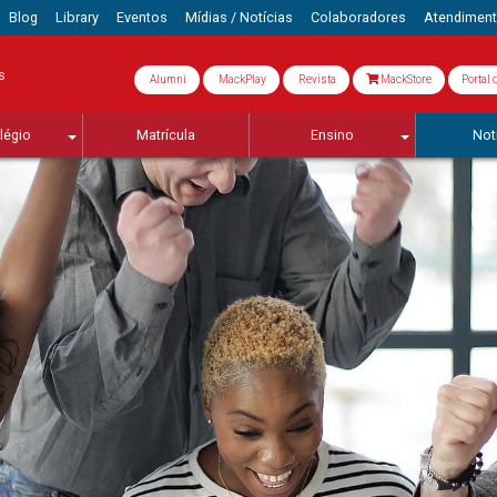
Blog
Library
Eventos
Mídias / Notícias
Colaboradores
Atendimen
s
Alumni
MackPlay
Revista
MackStore
Portal 
légio
Matrícula
Ensino
Not