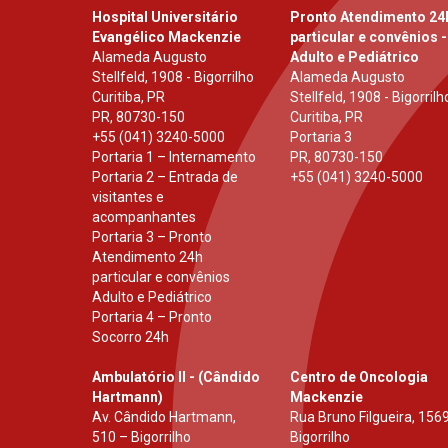
Hospital Universitário
Pronto Atendimento 24
Evangélico Mackenzie
particular e convênios -
Alameda Augusto
Adulto e Pediátrico
Stellfeld, 1908 - Bigorrilho
Alameda Augusto
Curitiba, PR
Stellfeld, 1908 - Bigorrilh
PR
,
80730-150
Curitiba, PR
+55 (041) 3240-5000
Portaria 3
Portaria 1 – Internamento
PR
,
80730-150
Portaria 2 – Entrada de
+55 (041) 3240-5000
visitantes e
acompanhantes
Portaria 3 – Pronto
Atendimento 24h
particular e convênios
Adulto e Pediátrico
Portaria 4 – Pronto
Socorro 24h
Ambulatório II - (Cândido
Centro de Oncologia
Hartmann)
Mackenzie
Av. Cândido Hartmann,
Rua Bruno Filgueira, 1569
510 – Bigorrilho
Bigorrilho