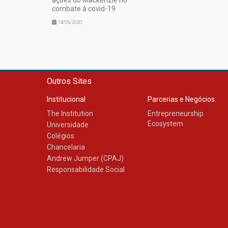
combate à covid-19
14/05/2020
Outros Sites
Institucional
Parcerias e Negócios:
The Institution
Entrepreneurship
Ecosystem
Universidade
Colégios
Chancelaria
Andrew Jumper (CPAJ)
Responsabilidade Social