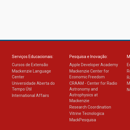
Serviços Educacionais:
Pesquisa e Inovação:
M
Cursos de Extensão
Apple Developer Academy
E
Mackenzie Language
Mackenzie Center for
R
Center
Economic Freedom
R
Universidade Aberta do
CRAAM - Center for Radio
M
Tempo Útil
Astronomy and
N
Astrophysics at
International Affairs
Mackenzie
Research Coordination
Vitrine Tecnologica
MackPesquisa