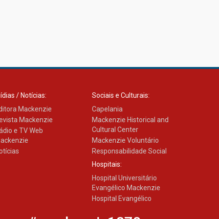
ídias / Notícias:
Sociais e Culturais:
ditora Mackenzie
Capelania
evista Mackenzie
Mackenzie Historical and
Cultural Center
ádio e TV Web
ackenzie
Mackenzie Voluntário
otícias
Responsabilidade Social
Hospitais:
Hospital Universitário
Evangélico Mackenzie
Hospital Evangélico