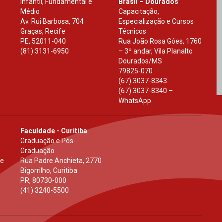
Infantil, Fundamental e
Brasil – Dourados
Médio
Capacitação,
Av. Rui Barbosa, 704
Especialização e Cursos
Graças, Recife
Técnicos
PE
,
52011-040
Rua João Rosa Góes, 1760
(81) 3131-6950
– 3º andar, Vila Planalto
Dourados
/
MS
79825-070
(67) 3037-8343
(67) 3037-8340 –
WhatsApp
Faculdade - Curitiba
Graduação e Pós-
Graduação
 e
Rua Padre Anchieta, 2770
Bigorrilho, Curitiba
PR
,
80730-000
(41) 3240-5500