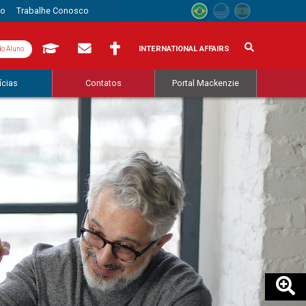
to
Trabalhe Conosco
INTERNATIONAL AFFAIRS
do Aluno
ícias
Contatos
Portal Mackenzie