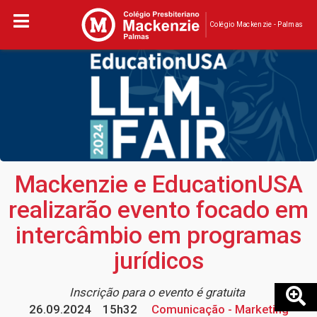
Colégio Mackenzie - Palmas
Mackenzie e EducationUSA
realizarão evento focado em
intercâmbio em programas
jurídicos
Inscrição para o evento é gratuita
26.09.2024
15h32
Comunicação - Marketing