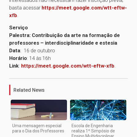
interessados não necessitam fazer inscrição prévia,
basta acessar
https://meet.google.com/wtt-eftw-
xfb
.
Serviço
Palestra: Contribuição da arte na formação de
professores – interdisciplinaridade e estesia
Data
: 16 de outubro
Horário
: 14 às 16h
Link
:
https://meet.google.com/wtt-eftw-xfb
.
1
Related News
Uma mensagem especial
Escola de Engenharia
para o Dia dos Professores
realiza 1º Simpósio de
Ensino Multidisciplinar