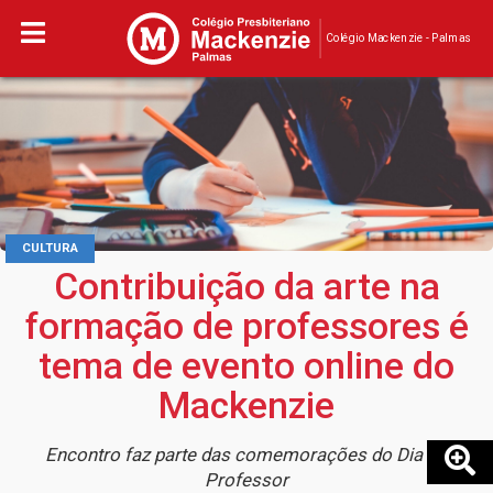
Colégio Mackenzie - Palmas
CULTURA
Contribuição da arte na
formação de professores é
tema de evento online do
Mackenzie
Encontro faz parte das comemorações do Dia do
Professor