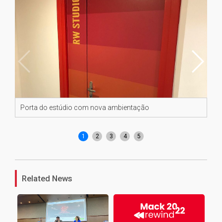
Porta do estúdio com nova ambientação
As
cu
1
2
3
4
5
Related News