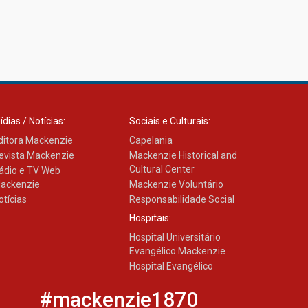
ídias / Notícias:
Sociais e Culturais:
ditora Mackenzie
Capelania
evista Mackenzie
Mackenzie Historical and
Cultural Center
ádio e TV Web
ackenzie
Mackenzie Voluntário
otícias
Responsabilidade Social
Hospitais:
Hospital Universitário
Evangélico Mackenzie
Hospital Evangélico
#mackenzie1870