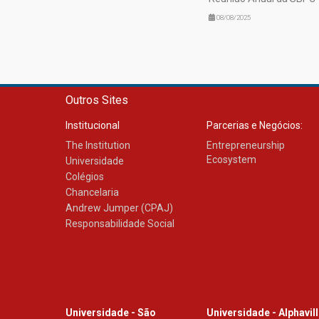
08/08/2025
Outros Sites
Institucional
Parcerias e Negócios:
The Institution
Entrepreneurship
Ecosystem
Universidade
Colégios
Chancelaria
Andrew Jumper (CPAJ)
Responsabilidade Social
Universidade - São
Universidade - Alphavil