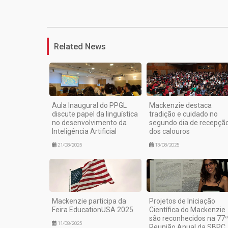
Related News
Aula Inaugural do PPGL
Mackenzie destaca
discute papel da linguística
tradição e cuidado no
no desenvolvimento da
segundo dia de recepçã
Inteligência Artificial
dos calouros
21/08/2025
13/08/2025
Mackenzie participa da
Projetos de Iniciação
Feira EducationUSA 2025
Científica do Mackenzie
são reconhecidos na 77ª
11/08/2025
Reunião Anual da SBPC