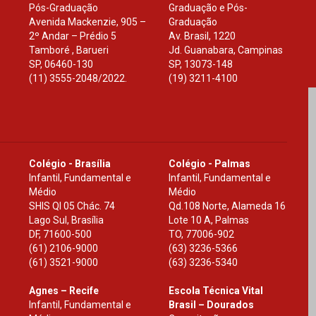
Pós-Graduação
Graduação e Pós-
Avenida Mackenzie, 905 –
Graduação
2º Andar – Prédio 5
Av. Brasil, 1220
Tamboré , Barueri
Jd. Guanabara, Campinas
SP
,
06460-130
SP
,
13073-148
(11) 3555-2048/2022.
(19) 3211-4100
Colégio - Brasília
Colégio - Palmas
Infantil, Fundamental e
Infantil, Fundamental e
Médio
Médio
SHIS Ql 05 Chác. 74
Qd.108 Norte, Alameda 16
Lago Sul, Brasília
Lote 10 A, Palmas
DF
,
71600-500
TO
,
77006-902
(61) 2106-9000
(63) 3236-5366
(61) 3521-9000
(63) 3236-5340
Agnes – Recife
Escola Técnica Vital
Infantil, Fundamental e
Brasil – Dourados