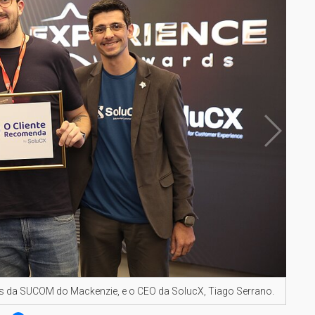
tes da SUCOM do Mackenzie, e o CEO da SolucX, Tiago Serrano.