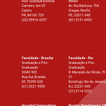
Rod. Guataçara Borba
Médio
Carneiro, km 03
Av. Rui Barbosa, 704
Castro
Graças, Recife
PR
,
84165-720
PE
,
52011-040
(42) 99916-0297
(81) 3131-6950
Faculdade - Brasília
Faculdade - Rio
Graduação e Pós-
Graduação e Pós-
Graduação
Graduação
SGAS 902
R. Marquês de Olinda, 70
Asa Sul, Brasília
51
DF
,
70390-020
Botafogo, Rio de Janeiro
(61) 3521-9300
RJ
,
22251-040
(21) 2114-5252
Hospital Universitário
Pronto Atendimento 24