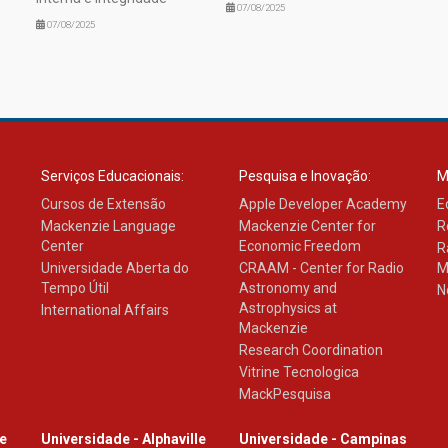
07/08/2025
07/08/2025
Serviços Educacionais:
Pesquisa e Inovação:
M
Cursos de Extensão
Apple Developer Academy
E
Mackenzie Language
Mackenzie Center for
R
Center
Economic Freedom
R
Universidade Aberta do
CRAAM - Center for Radio
M
Tempo Útil
Astronomy and
N
Astrophysics at
International Affairs
Mackenzie
Research Coordination
Vitrine Tecnologica
MackPesquisa
le
Universidade - Alphaville
Universidade - Campinas