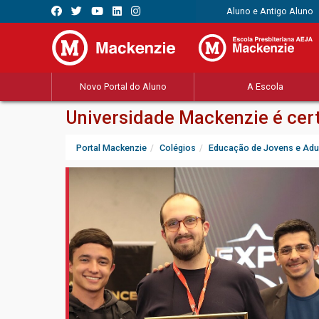
Aluno e Antigo Aluno
Novo Portal do Aluno
A Escola
Universidade Mackenzie é cert
Portal Mackenzie
Colégios
Educação de Jovens e Adu