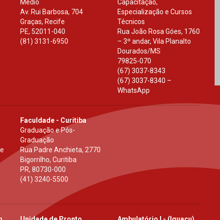
Médio
Capacitação,
Av. Rui Barbosa, 704
Especialização e Cursos
Graças, Recife
Técnicos
PE
,
52011-040
Rua João Rosa Góes, 1760
(81) 3131-6950
– 3º andar, Vila Planalto
Dourados
/
MS
79825-070
(67) 3037-8343
(67) 3037-8340 –
WhatsApp
Faculdade - Curitiba
Graduação e Pós-
Graduação
 e
Rua Padre Anchieta, 2770
Bigorrilho, Curitiba
PR
,
80730-000
(41) 3240-5500
h
Unidade de Pronto
Ambulatório I - (Iguaçu)