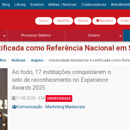
Blog
Library
Eventos
Mídias / Notícias
Colaboradores
Atendimen
Alumni
MackPlay
Revista
MackStore
Portal 
Processo Seletivo
Ensino
ificada como Referência Nacional em 
ltos
Notícias
Arquivo
Universidade Mackenzie é certificada como Refe
Ao todo, 17 instituições conquistarem o
selo de reconhecimento no Experience
Awards 2025
11.08.2025 - EM
UNIVERSIDADE
Comunicação - Marketing Mackenzie