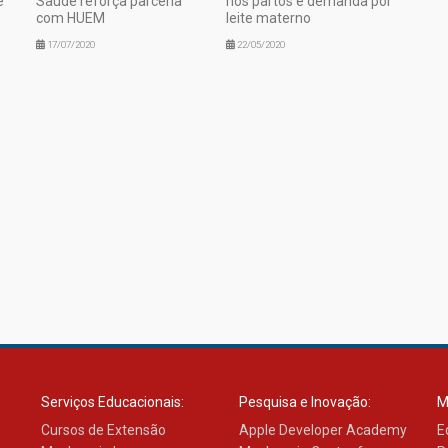
e
Saúde reforça parceria
nos partos e demanda por
com HUEM
leite materno
17/07/2020
22/05/2020
Serviços Educacionais:
Pesquisa e Inovação:
M
Cursos de Extensão
Apple Developer Academy
E