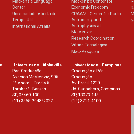
Mackenzie Language
Mackenzie Center for
R
Center
Economic Freedom
R
Universidade Aberta do
CRAAM - Center for Radio
M
Tempo Útil
Astronomy and
N
Astrophysics at
International Affairs
Mackenzie
Research Coordination
Vitrine Tecnologica
MackPesquisa
le
Universidade - Alphaville
Universidade - Campinas
Pós-Graduação
Graduação e Pós-
Avenida Mackenzie, 905 –
Graduação
2º Andar – Prédio 5
Av. Brasil, 1220
Tamboré , Barueri
Jd. Guanabara, Campinas
SP
,
06460-130
SP
,
13073-148
(11) 3555-2048/2022.
(19) 3211-4100