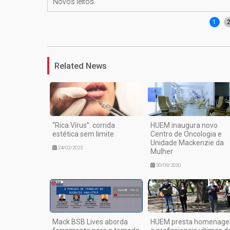
Novos leitos.
1
Related News
“Rica Vírus”: corrida
HUEM inaugura novo
estética sem limite
Centro de Oncologia e
Unidade Mackenzie da
24/02/2023
Mulher
30/09/2020
Mack BSB Lives aborda
HUEM presta homenag