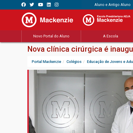
Aluno e Antigo Aluno
Novo Portal do Aluno
A Escola
Nova clínica cirúrgica é inau
Portal Mackenzie
Colégios
Educação de Jovens e Adu