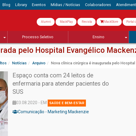
Blog
Library
Eventos
Mídias / Notícias
Colaboradores
Atendimen
Alumni
MackPlay
Revista
MackStore
Portal 
Processo Seletivo
Ensino
gurada pelo Hospital Evangélico Macken
ltos
Notícias
Arquivo
Nova clínica cirúrgica é inaugurada pelo Hospita
Espaço conta com 24 leitos de
enfermaria para atender pacientes do
SUS
03.08.2020 - EM
SAÚDE E BEM-ESTAR
Comunicação - Marketing Mackenzie