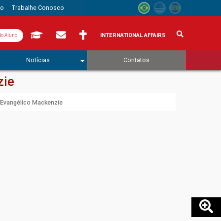
to
Trabalhe Conosco
INTERNATIONAL AFFAIRS
do Aluno
Notícias
Contatos
zie
l Evangélico Mackenzie