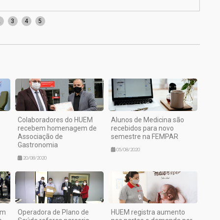
Leit
2
3
4
5
Colaboradores do HUEM
Alunos de Medicina são
recebem homenagem de
recebidos para novo
Associação de
semestre na FEMPAR
Gastronomia
05/08/2020
20/08/2020
em
Operadora de Plano de
HUEM registra aumento