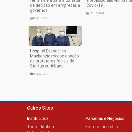
ferramenta para a tomada
a profissionais vítimas d
de decisão em empresas e
Covid-19
governos
22/07/2020
04/08/2020
Hospital Evangélico
Mackenzie recebe doação
de protetores faciais de
Startup curitibana
03/04/2020
Outros Sites
Institucional
Parcerias e Negócios:
The Institution
Entrepreneurship