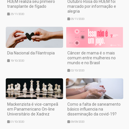
HUEM realiza seu primeiro
Outubro Rosa do HUEM foi
transplante de fígado
marcado por informação e
alegria
25/11/2020
05/11/2020
Dia Nacional da Filantropia
Câncer de mama é o mais
comum entre mulheres no
19/10/2020
mundo e no Brasil
02/10/2020
Mackenzista é vice-campeã
Como a falta de saneamento
em Panamericano On-line
básico influencia na
Universitário de Xadrez
disseminação da covid-19?
01/10/2020
09/09/2020