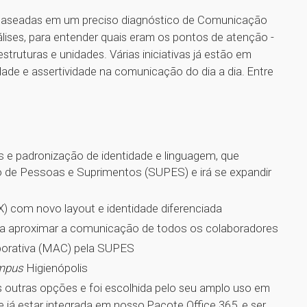
aseadas em um preciso diagnóstico de Comunicação
lises, para entender quais eram os pontos de atenção -
ruturas e unidades. Várias iniciativas já estão em
idade e assertividade na comunicação do dia a dia. Entre
s e padronização de identidade e linguagem, que
o de Pessoas e Suprimentos (SUPES) e irá se expandir
) com novo layout e identidade diferenciada
ara aproximar a comunicação de todos os colaboradores
orativa (MAC) pela SUPES
mpus
Higienópolis
s outras opções e foi escolhida pelo seu amplo uso em
 já estar integrada em nosso Pacote Office 365, e ser