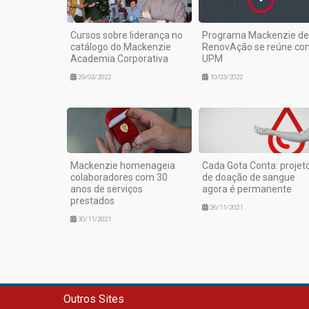
Cursos sobre liderança no
Programa Mackenzie de
catálogo do Mackenzie
RenovAção se reúne co
Academia Corporativa
UPM
29/03/2022
10/03/2022
Mackenzie homenageia
Cada Gota Conta: projet
colaboradores com 30
de doação de sangue
anos de serviços
agora é permanente
prestados
26/11/2021
30/11/2021
Outros Sites