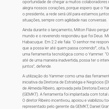
oportunidade de chegar a muitos colaboradores 
alegra nossos corações, porque espero que o Yam
o presidente, a rede será útil para estarmos jun
situações, sempre com agilidade nas conversas.
Ainda durante o lançamento, Milton Flávio pergu
mundo e o reverendo respondeu que foi Deus. Mil
Habacuque. Em 2.2 ele fala: 'O senhor me respond
que a possa ler até quem passa correndo’”, cita
uma ferramenta tecnológica como o Yammer. “O 
até de uma maneira inadvertida, possa ter o int
juntos”, defende.
A utilização do Yammer como uma das ferramen
iniciativa da Diretoria de Estratégia e Negócios
de Almeida Ribeiro, aprovada pela Diretoria Execu
(GEMKT). A ferramenta foi implantada com total 
O diretor Ribeiro incentivou, apoiou e viabilizou 
representado pelo gerente da GEMKT, Daniel Gran