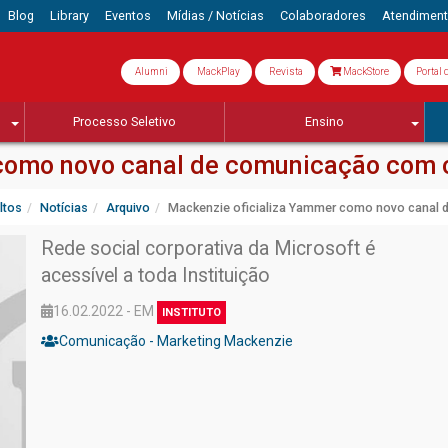
Blog
Library
Eventos
Mídias / Notícias
Colaboradores
Atendimen
Alumni
MackPlay
Revista
MackStore
Portal 
Processo Seletivo
Ensino
como novo canal de comunicação com 
ltos
Notícias
Arquivo
Mackenzie oficializa Yammer como novo canal
Rede social corporativa da Microsoft é
acessível a toda Instituição
16.02.2022 - EM
INSTITUTO
Comunicação - Marketing Mackenzie