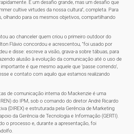
rapidamente. É um desafio grande, mas um desafio que
mer cultive virtudes da nossa cultura”, completa. Para
tos, olhando para os mesmos objetivos, compartilhando
ntou ao chanceler quem criou o primeiro outdoor do
ton Flávio concordou e acrescentou, "foi usado por
eu e disse: escreve a visão, grava-a sobre tábuas, para
, fazendo alusão à evolução da comunicação até o uso de
importante é que mesmo aquele que ‘passe correndo’,
eresse e contato com aquilo que estamos realizando
tas de comunicação interna do Mackenzie é uma
 (DIREN) do IPM, sob o comando do diretor André Ricardo
tiva (DIREX) e estruturada pela Gerência de Marketing
apoio da Gerência de Tecnologia e Informação (GERTI).
todo o processo e, durante a apresentação, foi
dolfo.