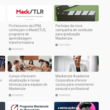
Professores da UPM,
Participe da nova
conheçam o MackSTLR,
campanha de vestibular
programa de
para graduação
aprendizagem
Mackenzie
transformadora
12/07/2022
05/09/2022
Cursos oferecem
Mackenzie Academia
os
atualização e novas
Corporativa oferece
técnicas para equipes do
cursos para crescimento
Mackenzie
pessoal e profissional
25/04/2022
13/04/2022