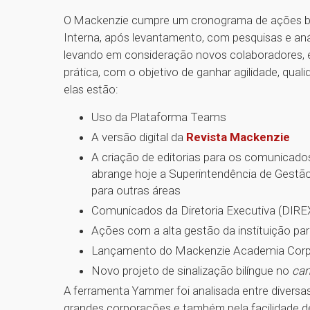
O Mackenzie cumpre um cronograma de ações b
Interna, após levantamento, com pesquisas e aná
levando em consideração novos colaboradores, est
prática, com o objetivo de ganhar agilidade, qual
elas estão:
Uso da Plataforma Teams
A versão digital da
Revista Mackenzie
A criação de editorias para os comunicado
abrange hoje a Superintendência de Gestã
para outras áreas
Comunicados da Diretoria Executiva (DIREX
Ações com a alta gestão da instituição p
Lançamento do Mackenzie Academia Corp
Novo projeto de sinalização bilíngue no
ca
A ferramenta Yammer foi analisada entre diversa
grandes corporações e também pela facilidade de