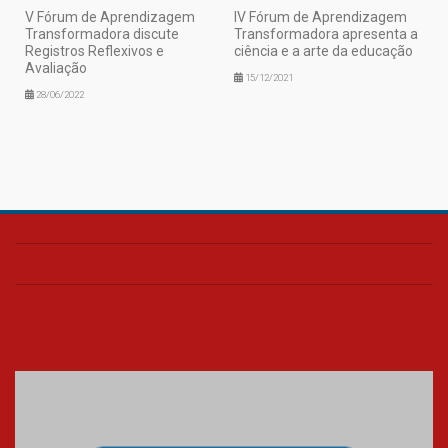
V Fórum de Aprendizagem
IV Fórum de Aprendizagem
Transformadora discute
Transformadora apresenta a
Registros Reflexivos e
ciência e a arte da educação
Avaliação
15/12/2021
28/06/2022