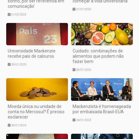
sonho, por ser referência em
começar a vida universitária
comunicação’
31/01/2023
01/02/2023
Universidade Mackenzie
Cuidado: combinações de
recebe pais de calouros
alimentos que podem não
fazer bem
30/01/2023
30/01/2023
Moeda única ou unidade de
Mackenzista é homenageada
conta no Mercosul? É preciso
por embaixada Brasil-EUA
esclarecer
24/01/2023
30/01/2023