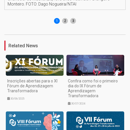
Monteiro. FOTO: Dago Nogueira/NTAI
1
2
3
Related News
Inscrições abertas para o XI
Confira como foi o primeiro
Fórum de Aprendizagem
dia do IX Fórum de
Transformadora
Aprendizagem
Transformadora
30/06/2025
30/07/2024