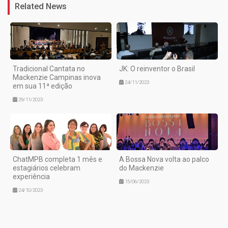
Related News
Tradicional Cantata no
JK: O reinventor o Brasil
Mackenzie Campinas inova
24/11/2023
em sua 11ª edição
29/11/2023
ChatMPB completa 1 mês e
A Bossa Nova volta ao palco
estagiários celebram
do Mackenzie
experiência
15/06/2023
24/10/2023