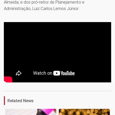
Almeida; e dos pró-reitor de Planejamento e
Administração, Luiz Carlos Lemos Júnior.
1
Related News