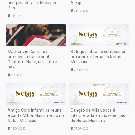
pesquisadora de Masspec
Alesp
Pen
01/12/2023
01/12/2023
Mackenzie Campinas
Batuque, obra de compositor
promove a tradicional
brasileiro, é tema do Notas
Cantata: “Natal, um grito de
Musicais
paz”
23/06/2022
22/11/2023
Antigo Coro Infantil se reúne
Canção de Villa Lobos é
e canta Milton Nascimento no
interpretada em nova edição
Notas Musicais
do Notas Musicais
11/04/2022
07/07/2020