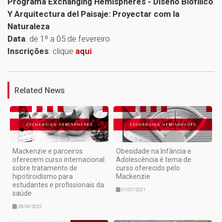
Programa Exchanging Hemispheres - Diseño Biofílico
Y Arquitectura del Paisaje: Proyectar com la
Naturaleza
Data
: de 1º a 05 de fevereiro
Inscrições
: clique
aqui
1
Related News
Mackenzie e parceiros
Obesidade na Infância e
oferecem curso internacional
Adolescência é tema de
sobre tratamento de
curso oferecido pelo
hipotiroidismo para
Mackenzie
estudantes e profissionais da
01/07/2021
saúde
28/06/2022