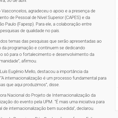
ra, 30 de abril.
ro Vasconcelos, agradeceu o apoio e a presença de
nto de Pessoal de Nível Superior (CAPES) e da
 Paulo (Fapesp). Para ele, a colaboração entre
e pesquisas de qualidade no país.
a dos temas das pesquisas que serão apresentadas ao
em da programação e continuem se dedicando
ão só para o fortalecimento e desenvolvimento da
umanidade”, afirmou.
 Luís Eugênio Mello, destacou a importância da
s. “A internacionalização é um processo fundamental para
sas que aqui produzimos”, disse.
ora Nacional do Projeto de Internacionalização da
ização do evento pela UPM. “É mais uma iniciativa para
al de internacionalização bem sucedida”, declarou.