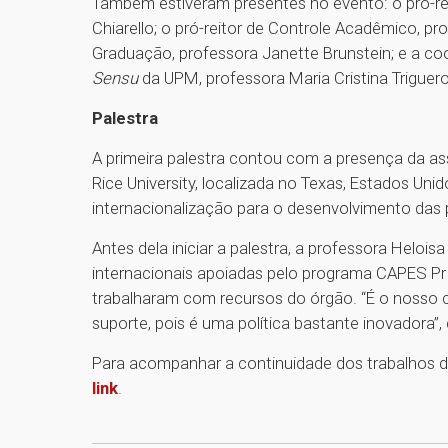
Também estiveram presentes no evento: o pró-rei
Chiarello; o pró-reitor de Controle Acadêmico, pro
Graduação, professora Janette Brunstein; e a 
Sensu
da UPM, professora Maria Cristina Triguero
Palestra
A primeira palestra contou com a presença da as
Rice University, localizada no Texas, Estados Unid
internacionalização para o desenvolvimento das p
Antes dela iniciar a palestra, a professora Helo
internacionais apoiadas pelo programa CAPES Pr
trabalharam com recursos do órgão. “É o nosso 
suporte, pois é uma política bastante inovadora
Para acompanhar a continuidade dos trabalhos d
link
.