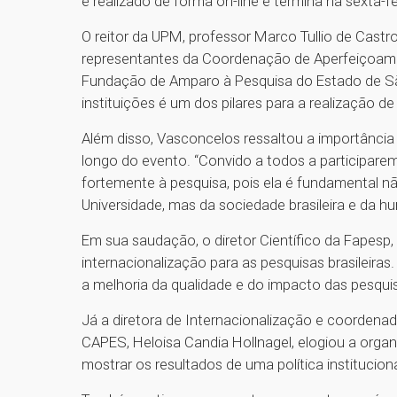
é realizado de forma on-line e termina na sexta-fei
O reitor da UPM, professor Marco Tullio de Cast
representantes da Coordenação de Aperfeiçoame
Fundação de Amparo à Pesquisa do Estado de São
instituições é um dos pilares para a realização d
Além disso, Vasconcelos ressaltou a importânci
longo do evento. “Convido a todos a participar
fortemente à pesquisa, pois ela é fundamental n
Universidade, mas da sociedade brasileira e da h
Em sua saudação, o diretor Científico da Fapesp,
internacionalização para as pesquisas brasileira
a melhoria da qualidade e do impacto das pesqui
Já a diretora de Internacionalização e coordenad
CAPES, Heloisa Candia Hollnagel, elogiou a organ
mostrar os resultados de uma política institucion