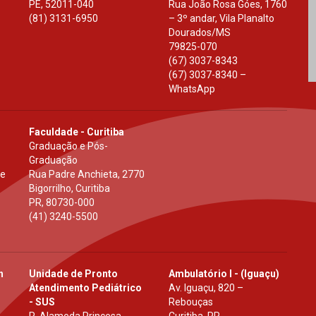
PE
,
52011-040
Rua João Rosa Góes, 1760
(81) 3131-6950
– 3º andar, Vila Planalto
Dourados
/
MS
79825-070
(67) 3037-8343
(67) 3037-8340 –
WhatsApp
Faculdade - Curitiba
Graduação e Pós-
Graduação
 e
Rua Padre Anchieta, 2770
Bigorrilho, Curitiba
PR
,
80730-000
(41) 3240-5500
h
Unidade de Pronto
Ambulatório I - (Iguaçu)
Atendimento Pediátrico
Av. Iguaçu, 820 –
- SUS
Rebouças