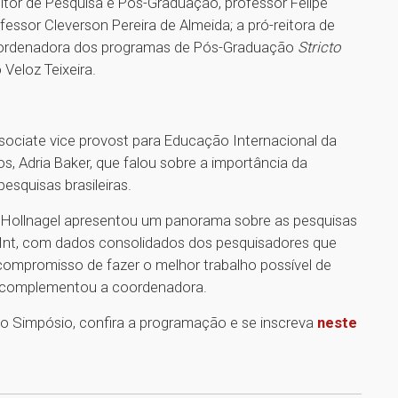
tor de Pesquisa e Pós-Graduação, professor Felipe
fessor Cleverson Pereira de Almeida; a pró-reitora de
coordenadora dos programas de Pós-Graduação
Stricto
 Veloz Teixeira.
sociate vice provost para Educação Internacional da
os, Adria Baker, que falou sobre a importância da
esquisas brasileiras.
isa Hollnagel apresentou um panorama sobre as pesquisas
Int, com dados consolidados dos pesquisadores que
compromisso de fazer o melhor trabalho possível de
”, complementou a coordenadora.
o Simpósio, confira a programação e se inscreva
neste
1