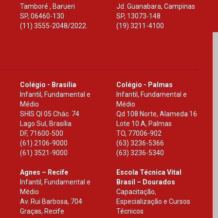
Tamboré , Barueri
Jd. Guanabara, Campinas
SP
,
06460-130
SP
,
13073-148
(11) 3555-2048/2022.
(19) 3211-4100
Colégio - Brasília
Colégio - Palmas
Infantil, Fundamental e
Infantil, Fundamental e
Médio
Médio
SHIS Ql 05 Chác. 74
Qd.108 Norte, Alameda 16
Lago Sul, Brasília
Lote 10 A, Palmas
DF
,
71600-500
TO
,
77006-902
(61) 2106-9000
(63) 3236-5366
(61) 3521-9000
(63) 3236-5340
Agnes – Recife
Escola Técnica Vital
Infantil, Fundamental e
Brasil – Dourados
Médio
Capacitação,
Av. Rui Barbosa, 704
Especialização e Cursos
Graças, Recife
Técnicos