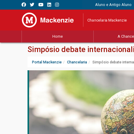
Aluno e Antigo Aluno
Chancelaria Mackenzie
Home
A Chancel
Simpósio debate internacional
Portal Mackenzie
Chancelaria
Simpósio debate intern