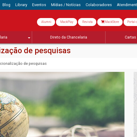
Blog
Library
Eventos
Mídias / Notícias
Colaboradores
Atendimen
Alumni
MackPlay
Revista
MackStore
Portal 
aria
Direto da Chancelaria
Cartas 
ização de pesquisas
acionalização de pesquisas