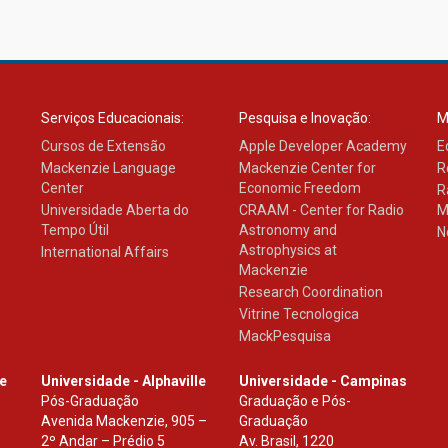
Serviços Educacionais:
Pesquisa e Inovação:
M
Cursos de Extensão
Apple Developer Academy
E
Mackenzie Language
Mackenzie Center for
R
Center
Economic Freedom
R
Universidade Aberta do
CRAAM - Center for Radio
M
Tempo Útil
Astronomy and
N
Astrophysics at
International Affairs
Mackenzie
Research Coordination
Vitrine Tecnologica
MackPesquisa
le
Universidade - Alphaville
Universidade - Campinas
Pós-Graduação
Graduação e Pós-
Avenida Mackenzie, 905 –
Graduação
2º Andar – Prédio 5
Av. Brasil, 1220