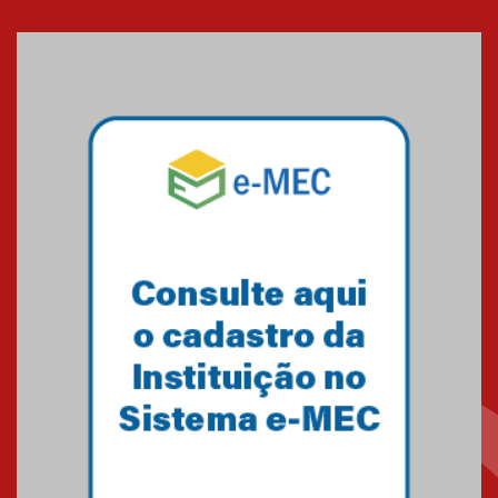
Cerimônia do Jaleco marca
entrada de novos alunos de
Medicina em Alphaville
09.03.2026
Mackenzie mobiliza campanha
solidária para apoiar famílias em
Minas Gerais
05.03.2026
Primeiro culto do ano ressalta o
agradecimento
27.02.2026
Mackenzie recepciona calouros
do primeiro semestre de 2026
06.02.2026